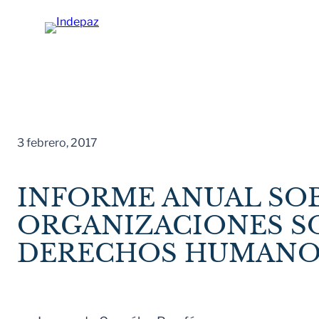
Saltar
al
contenido
3 febrero, 2017
INFORME ANUAL SOB
ORGANIZACIONES SO
DERECHOS HUMANOS 