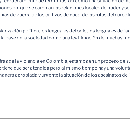
reordenamiento de territorios, así como una situación de ine
ciones porque se cambian las relaciones locales de poder y se
mías de guerra de los cultivos de coca, de las rutas del narcotr
larización política, los lenguajes del odio, los lenguajes de 
 en la base de la sociedad como una legitimación de muchas 
ras de la violencia en Colombia, estamos en un proceso de s
e tiene que ser atendida pero al mismo tiempo hay una volu
era apropiada y urgente la situación de los asesinatos de lí