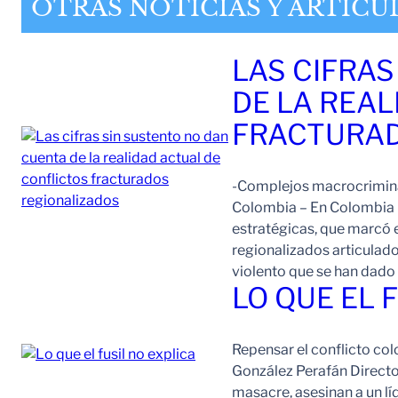
OTRAS NOTICIAS Y ARTÍCU
LAS CIFRAS
DE LA REAL
FRACTURAD
-Complejos macrocriminal
Colombia – En Colombia 
estratégicas, que marcó e
regionalizados articulad
violento que se han dad
LO QUE EL 
Repensar el conflicto col
González Perafán Directo
masacre, asesinan a un lí