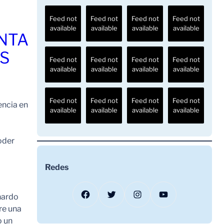
Feed not
Feed not
Feed not
Feed not
available
available
available
available
ENTA
OS
Feed not
Feed not
Feed not
Feed not
available
available
available
available
Feed not
Feed not
Feed not
Feed not
encia en
available
available
available
available
oder
Redes
Facebook
Twitter
Instagram
YouTube
nardo
re una
o un