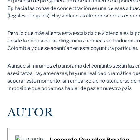
El proceso de paz genera un reordenamiento de poderes y 
Ep hacia las zonas de concentración es una de esas situa
(legales e ilegales). Hay violencias alrededor de las econo
Pero lo que más alienta esta escalada de violencia es la po
desde la cúpula de las dirigencias políticas se traducen
Colombia y que se acentúan en esta coyuntura particular.
Aunque si miramos el panorama del conjunto según las cif
asesinatos, hay amenazas, hay una realidad dramática qu
superar este momento; sin embargo de no atenderse de man
imposible que podamos hablar de paz en nuestro país.
AUTOR
Leonardo González Perafán