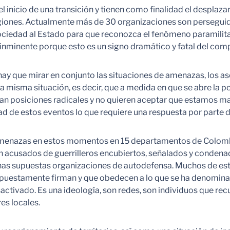
 inicio de una transición y tienen como finalidad el desplaza
regiones. Actualmente más de 30 organizaciones son persegui
ciedad al Estado para que reconozca el fenómeno paramilitar ex
nminente porque esto es un signo dramático y fatal del comp
hay que mirar en conjunto las situaciones de amenazas, los a
misma situación, es decir, que a medida en que se abre la pos
man posiciones radicales y no quieren aceptar que estamos ma
ad de estos eventos lo que requiere una respuesta por parte d
 amenazas en estos momentos en 15 departamentos de Colom
n acusados de guerrilleros encubiertos, señalados y condena
unas supuestas organizaciones de autodefensa. Muchos de es
upuestamente firman y que obedecen a lo que se ha denominad
ctivado. Es una ideología, son redes, son individuos que re
es locales.