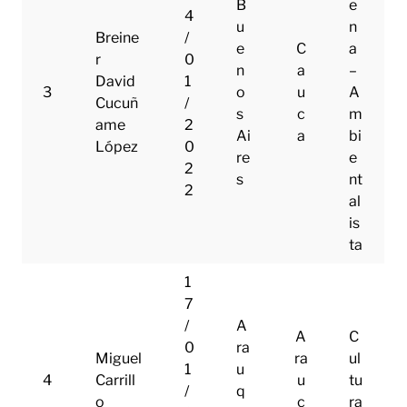
B
e
4
u
n
Breine
/
e
C
a
r
0
n
a
–
David
1
3
o
u
A
Cucuñ
/
s
c
m
ame
2
Ai
a
bi
López
0
re
e
2
s
nt
2
al
is
ta
1
7
/
A
A
C
0
ra
Miguel
ra
ul
1
u
4
Carrill
u
tu
/
q
o
c
ra