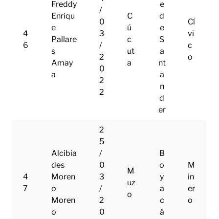
Freddy
e
/
Enriqu
C
d
0
Cí
e
ú
e
4
3
vi
Pallare
c
S
6
/
c
s
ut
a
2
o
Amay
a
nt
0
a
a
2
n
2
d
er
2
5
Alcibia
/
B
des
0
o
M
M
4
Moren
3
y
in
uz
7
o
/
a
er
o
Moren
2
c
o
o
0
á