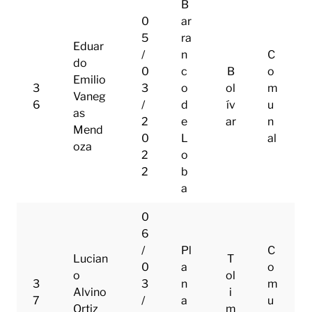
B
0
ar
5
ra
Eduar
/
n
C
do
0
c
B
o
Emilio
3
3
o
ol
m
Vaneg
6
/
d
ív
u
as
2
e
ar
n
Mend
0
L
al
oza
2
o
2
b
a
0
6
/
Pl
C
Lucian
T
0
a
o
o
ol
3
3
n
m
Alvino
i
7
/
a
u
Ortiz
m