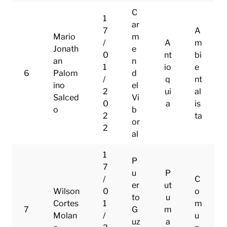
C
1
ar
7
A
Mario
m
/
A
m
Jonath
e
0
nt
bi
an
n
1
io
e
6
Palom
d
/
q
nt
ino
el
2
ui
al
Salced
Vi
0
a
is
o
b
2
ta
or
2
al
1
P
7
u
P
/
C
er
ut
Wilson
0
o
to
u
Cortes
1
m
7
G
m
Molan
/
u
uz
a