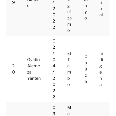
9
/
u
s
g
a
2
n
uí
y
0
al
za
o
2
m
2
o
0
2
/
El
In
C
Ovidio
0
T
dí
a
2
Aleme
4
a
g
u
0
za
/
m
e
c
Yantén
2
b
n
a
0
o
a
2
2
0
M
9
e