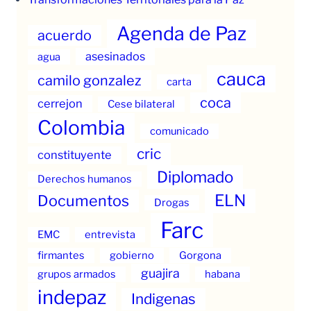
Agenda de Paz
acuerdo
asesinados
agua
cauca
camilo gonzalez
carta
coca
cerrejon
Cese bilateral
Colombia
comunicado
cric
constituyente
Diplomado
Derechos humanos
ELN
Documentos
Drogas
Farc
EMC
entrevista
firmantes
gobierno
Gorgona
guajira
grupos armados
habana
indepaz
Indigenas