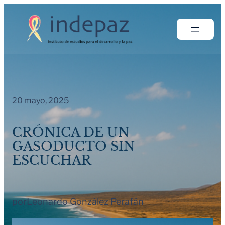
Saltar
al
contenido
20 mayo, 2025
CRÓNICA DE UN
GASODUCTO SIN
ESCUCHAR
por
Leonardo González Perafán