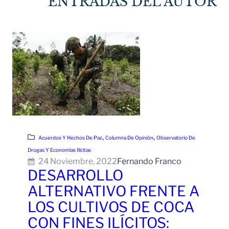
ENTRADAS DEL AUTOR
, 
, 
Acuerdos Y Hechos De Paz
Columna De Opinión
Observatorio De
Drogas Y Economías Ilícitas
24 Noviembre, 2022
Fernando Franco
DESARROLLO
ALTERNATIVO FRENTE A
LOS CULTIVOS DE COCA
CON FINES ILÍCITOS: