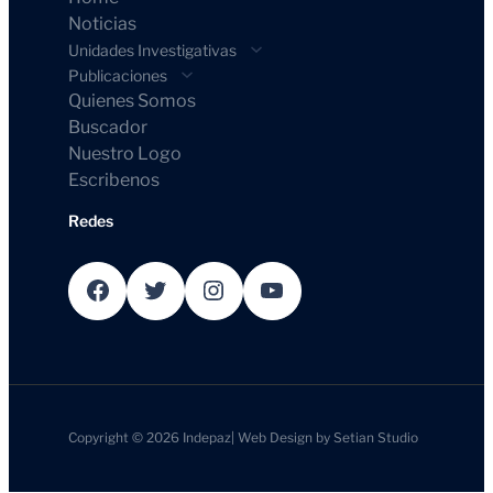
Noticias
Unidades Investigativas
Publicaciones
Quienes Somos
Buscador
Nuestro Logo
Escribenos
Redes
Facebook
Twitter
Instagram
YouTube
Copyright © 2026
Indepaz
|
Web Design by
Setian Studio