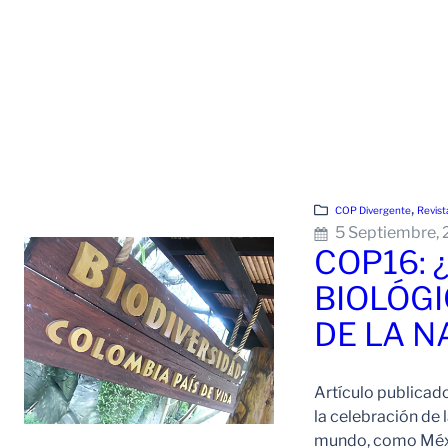
, 
COP Divergente
Revist
5 Septiembre,
COP16: 
BIOLÓGI
DE LA 
Artículo publicad
la celebración de 
mundo, como Méxic