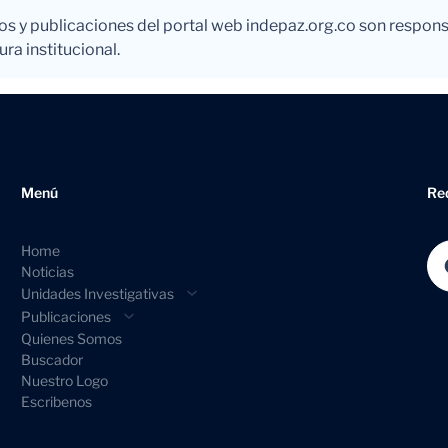
los y publicaciones del portal web indepaz.org.co son respons
ra institucional.
Menú
Re
Home
Fac
Noticias
Unidades Investigativas
Publicaciones
Quienes Somos
Buscador
Nuestro Logo
Escribenos