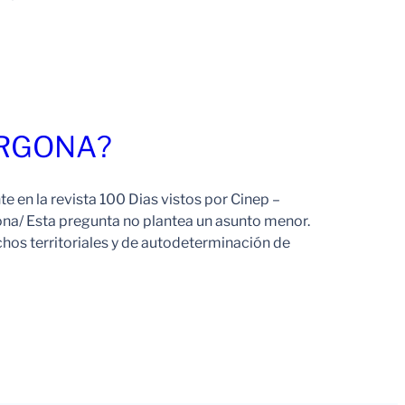
Leer Más
ORGONA?
e en la revista 100 Dias vistos por Cinep –
na/ Esta pregunta no plantea un asunto menor.
echos territoriales y de autodeterminación de
Leer Más