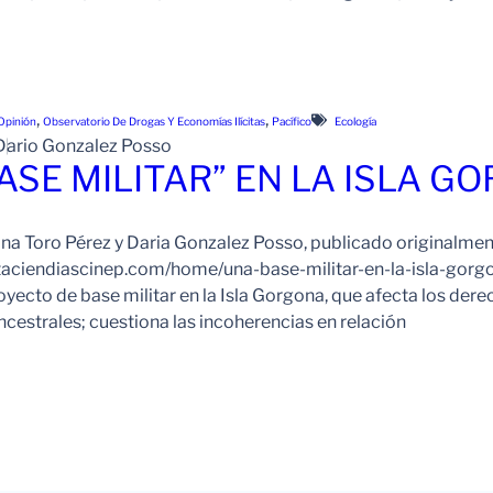
, 
, 
Opinión
Observatorio De Drogas Y Economías Ilícitas
Pacífico
Ecología
Dario Gonzalez Posso
ASE MILITAR” EN LA ISLA G
ina Toro Pérez y Daria Gonzalez Posso, publicado originalment
taciendiascinep.com/home/una-base-militar-en-la-isla-gorgo
oyecto de base militar en la Isla Gorgona, que afecta los der
cestrales; cuestiona las incoherencias en relación