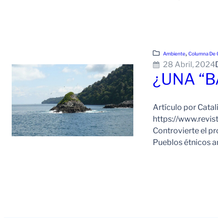
, 
Ambiente
Columna De 
28 Abril, 2024
¿UNA “B
Artículo por Catal
https://www.revis
Controvierte el pr
Pueblos étnicos an