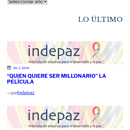
A
r
c
LO ÚLTIMO
h
i
v
o
s
Abr 2, 2009
“QUIEN QUIERE SER MILLONARIO” LA
PELÍCULA
—
Indepaz
por