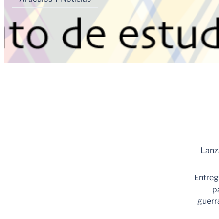
Lanza
Entreg
pa
guerra