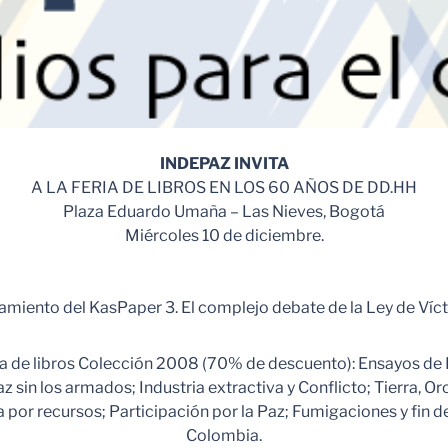
INDEPAZ INVITA
A LA FERIA DE LIBROS EN LOS 60 AÑOS DE DD.HH
Plaza Eduardo Umaña – Las Nieves, Bogotá
Miércoles 10 de diciembre.
miento del KasPaper 3. El complejo debate de la Ley de Víc
a de libros Colección 2008 (70% de descuento): Ensayos de 
z sin los armados; Industria extractiva y Conflicto; Tierra, Or
 por recursos; Participación por la Paz; Fumigaciones y fin d
Colombia.