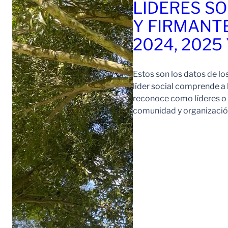
LÍDERES SO
Y FIRMANT
2024, 2025
Estos son los datos de lo
líder social comprende a
reconoce como líderes o l
comunidad y organización