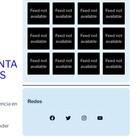
Feed not
Feed not
Feed not
Feed not
available
available
available
available
Feed not
Feed not
Feed not
Feed not
available
available
available
available
ENTA
Feed not
Feed not
Feed not
Feed not
available
available
available
available
OS
Redes
encia en
Facebook
Twitter
Instagram
YouTube
oder