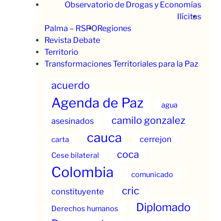
Observatorio de Drogas y Economías
Ilícitas
Palma – RSPO
Regiones
Revista Debate
Territorio
Transformaciones Territoriales para la Paz
acuerdo
Agenda de Paz
agua
camilo gonzalez
asesinados
cauca
cerrejon
carta
coca
Cese bilateral
Colombia
comunicado
cric
constituyente
Diplomado
Derechos humanos