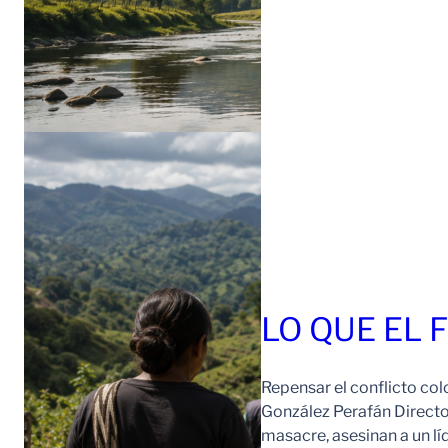
LO QUE EL 
Repensar el conflicto col
González Perafán Directo
masacre, asesinan a un lí