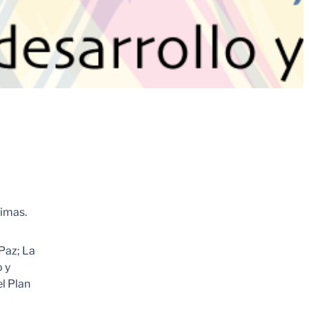
timas.
Paz; La
o y
el Plan