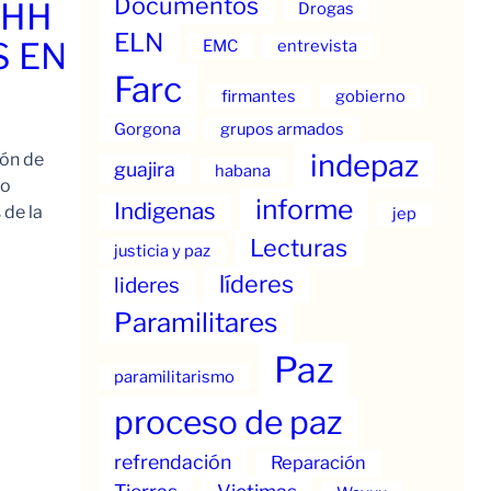
Documentos
.HH
Drogas
ELN
S EN
EMC
entrevista
Farc
firmantes
gobierno
Gorgona
grupos armados
indepaz
ión de
guajira
habana
to
informe
Indigenas
 de la
jep
Lecturas
justicia y paz
líderes
lideres
Paramilitares
Paz
paramilitarismo
proceso de paz
refrendación
Reparación