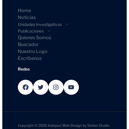
Home
Noticias
Unidades Investigativas
Publicaciones
Quienes Somos
Buscador
Nuestro Logo
Escribenos
Redes
Facebook
Twitter
Instagram
YouTube
Copyright © 2026
Indepaz
|
Web Design by
Setian Studio