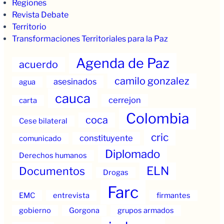
Regiones
Revista Debate
Territorio
Transformaciones Territoriales para la Paz
Agenda de Paz
acuerdo
camilo gonzalez
asesinados
agua
cauca
cerrejon
carta
Colombia
coca
Cese bilateral
cric
constituyente
comunicado
Diplomado
Derechos humanos
ELN
Documentos
Drogas
Farc
EMC
entrevista
firmantes
gobierno
Gorgona
grupos armados