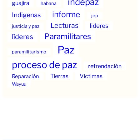
indepaz
guajira
habana
informe
Indigenas
jep
Lecturas
lideres
justicia y paz
Paramilitares
líderes
Paz
paramilitarismo
proceso de paz
refrendación
Tierras
Victimas
Reparación
Wayuu