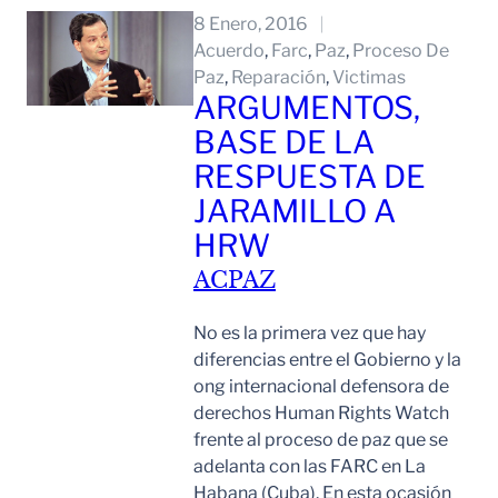
8 Enero, 2016
Acuerdo
, 
Farc
, 
Paz
, 
Proceso De
Paz
, 
Reparación
, 
Victimas
ARGUMENTOS,
BASE DE LA
RESPUESTA DE
JARAMILLO A
HRW
ACPAZ
No es la primera vez que hay
diferencias entre el Gobierno y la
ong internacional defensora de
derechos Human Rights Watch
frente al proceso de paz que se
adelanta con las FARC en La
Habana (Cuba). En esta ocasión