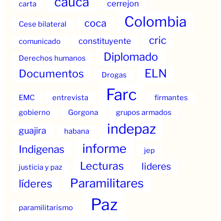
cauca
cerrejon
carta
Colombia
coca
Cese bilateral
cric
constituyente
comunicado
Diplomado
Derechos humanos
ELN
Documentos
Drogas
Farc
EMC
entrevista
firmantes
gobierno
Gorgona
grupos armados
indepaz
guajira
habana
informe
Indigenas
jep
Lecturas
lideres
justicia y paz
Paramilitares
líderes
Paz
paramilitarismo