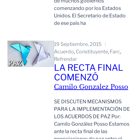
de muchos gobiernos
comenzando por los Estados
Unidos. El Secretario de Estado
de ese país ha
Leer Mas
19 Septiembre, 2015
Acuerdo
, 
Constituyente
, 
Farc
, 
Refrendar
LA RECTA FINAL
COMENZÓ
Camilo Gonzalez Posso
SE DISCUTEN MECANISMOS
PARA LA IMPLEMENTACIÓN DE
LOS ACUERDOS DE PAZ Por:
Camilo González Posso Estamos
ante la recta final de las
negociaciones de paz entre el