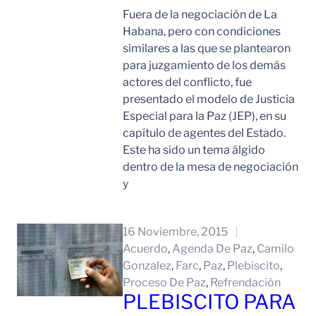
Fuera de la negociación de La
Habana, pero con condiciones
similares a las que se plantearon
para juzgamiento de los demás
actores del conflicto, fue
presentado el modelo de Justicia
Especial para la Paz (JEP), en su
capítulo de agentes del Estado.
Este ha sido un tema álgido
dentro de la mesa de negociación
y
Leer Mas
16 Noviembre, 2015
Acuerdo
, 
Agenda De Paz
, 
Camilo
Gonzalez
, 
Farc
, 
Paz
, 
Plebiscito
, 
Proceso De Paz
, 
Refrendación
PLEBISCITO PARA