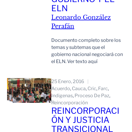
ELN
Leonardo González
Perafán
Documento completo sobre los
temas y subtemas que el
gobierno nacional negociará con
el ELN. Ver texto aquí
Leer Mas
25 Enero, 2016
Acuerdo
, 
Cauca
, 
Cric
, 
Farc
, 
Indigenas
, 
Proceso De Paz
, 
Reincorporación
REINCORPORACI
ÓN Y JUSTICIA
TRANSICIONAL