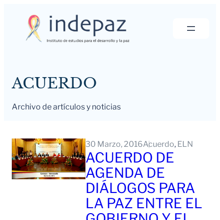
Saltar
al
contenido
ACUERDO
Archivo de artículos y noticias
30 Marzo, 2016
Acuerdo
, 
ELN
ACUERDO DE
AGENDA DE
DIÁLOGOS PARA
LA PAZ ENTRE EL
GOBIERNO Y EL