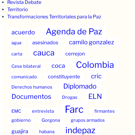
Revista Debate
Territorio
Transformaciones Territoriales para la Paz
Agenda de Paz
acuerdo
camilo gonzalez
asesinados
agua
cauca
cerrejon
carta
Colombia
coca
Cese bilateral
cric
constituyente
comunicado
Diplomado
Derechos humanos
ELN
Documentos
Drogas
Farc
EMC
entrevista
firmantes
gobierno
Gorgona
grupos armados
indepaz
guajira
habana