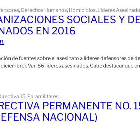
fensores
, 
Derechos Humanos
, 
Homicidios
, 
Líderes Asesinad
ANIZACIONES SOCIALES Y 
NADOS EN 2016
án
lación de fuentes sobre el asesinato a líderes defensores d
 diciembre). Van 86 líderes asesinados. Cabe destacar que en 
Directiva 15
, 
Paramilitares
IRECTIVA PERMANENTE NO. 15
 DEFENSA NACIONAL)