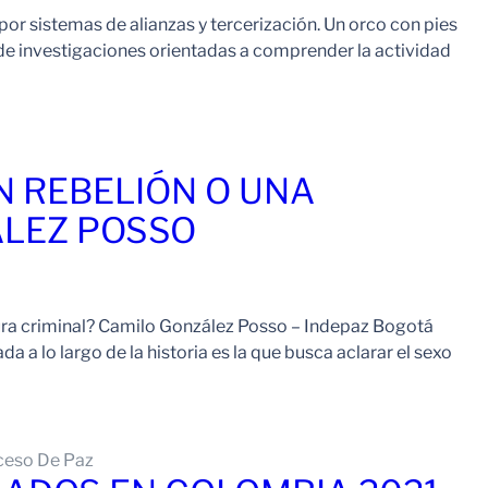
 por sistemas de alianzas y tercerización. Un orco con pies
 de investigaciones orientadas a comprender la actividad
Leer Mas
N REBELIÓN O UNA
ÁLEZ POSSO
ura criminal? Camilo González Posso – Indepaz Bogotá
a a lo largo de la historia es la que busca aclarar el sexo
Leer Mas
ceso De Paz