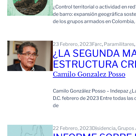
¿Control territorial o actividad en r
de barro: expansión geográfica soste
de los grupos armados en Colombia, 
23 Febrero, 2023
Farc
, 
Paramilitares
, 
¿LA SEGUNDA MA
ESTRUCTURA CR
Camilo Gonzalez Posso
Camilo González Posso – Indepaz ¿La
D.C. febrero de 2023 Entre todas las d
de
22 Febrero, 2023
Disidencia
, 
Grupos