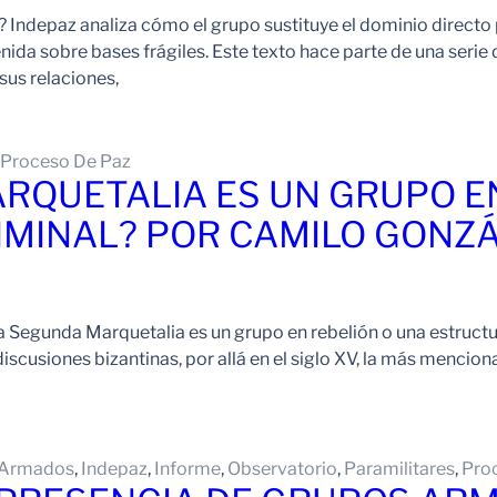
ed? Indepaz analiza cómo el grupo sustituye el dominio directo
nida sobre bases frágiles. Este texto hace parte de una serie
sus relaciones,
Proceso De Paz
RQUETALIA ES UN GRUPO E
IMINAL? POR CAMILO GONZ
 Segunda Marquetalia es un grupo en rebelión o una estruct
iscusiones bizantinas, por allá en el siglo XV, la más mencionad
 Armados
, 
Indepaz
, 
Informe
, 
Observatorio
, 
Paramilitares
, 
Pro