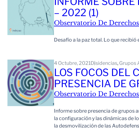
INFORME SOBRE 
– 2022 (1)
Observatorio De Derechos
Desafío a la paz total. Lo que recibi
4 Octubre, 2021
Disidencias
, 
Grupos 
LOS FOCOS DEL 
PRESENCIA DE 
Observatorio De Derechos
Informe sobre presencia de grupos arm
la configuración y las dinámicas de 
la desmovilización de las Autodefen