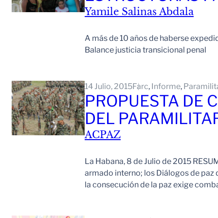
Yamile Salinas Abdala
A más de 10 años de haberse expedido 
Balance justicia transicional penal
14 Julio, 2015
Farc
, 
Informe
, 
Paramilit
PROPUESTA DE C
DEL PARAMILITA
ACPAZ
La Habana, 8 de Julio de 2015 RESUM
armado interno; los Diálogos de paz 
la consecución de la paz exige comba