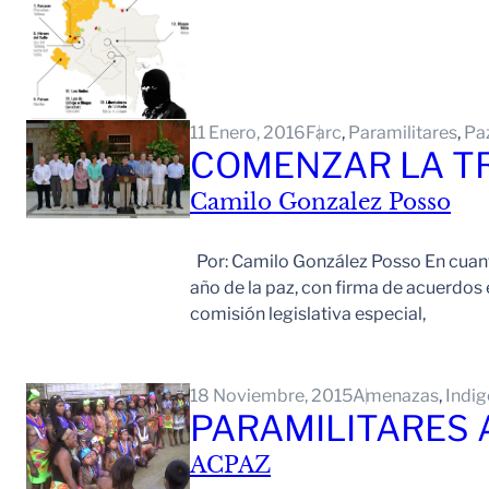
11 Enero, 2016
Farc
, 
Paramilitares
, 
Pa
COMENZAR LA T
Camilo Gonzalez Posso
Por: Camilo González Posso En cuanto
año de la paz, con firma de acuerdos 
comisión legislativa especial,
18 Noviembre, 2015
Amenazas
, 
Indi
PARAMILITARES
ACPAZ