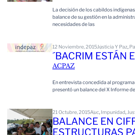
La decisión de los cabildos indígenas
balance de su gestión en la administra
necesidades de las
12 Noviembre, 2015
Justicia Y Paz
, 
Pa
´BACRIM ESTÁN E
ACPAZ
En entrevista concedida al programa ´
presentó un balance del X Informe de
21 Octubre, 2015
Auc
, 
Impunidad
, 
Jus
BALANCE EN CIFR
ESTRUCTURAS P