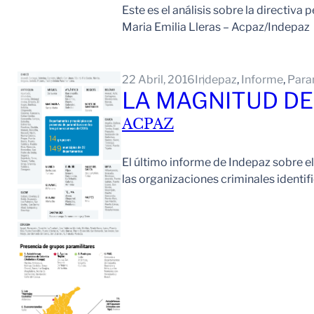
Este es el análisis sobre la directiv
Maria Emilia Lleras – Acpaz/Indepaz
22 Abril, 2016
Indepaz
, 
Informe
, 
Para
LA MAGNITUD D
ACPAZ
El último informe de Indepaz sobre e
las organizaciones criminales identi