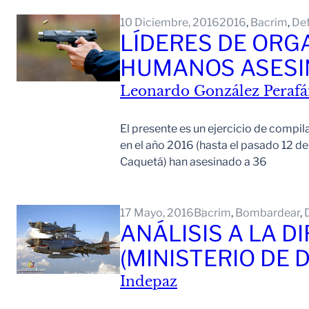
10 Diciembre, 2016
2016
, 
Bacrim
, 
De
LÍDERES DE ORG
HUMANOS ASESI
Leonardo González Peraf
El presente es un ejercicio de compi
en el año 2016 (hasta el pasado 12 de
Caquetá) han asesinado a 36
17 Mayo, 2016
Bacrim
, 
Bombardear
, 
ANÁLISIS A LA D
(MINISTERIO DE
Indepaz