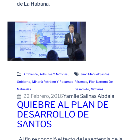
de La Habana.
Leer Más
, 
, 
, 
Ambiente
Artículos Y Noticias
Juan Manuel Santos
, 
, 
Gobierno
Minería Petróleo Y Recursos
Páramos
Plan Nacional De
, 
Naturales
Desarrollo
Victimas
22 Febrero, 2016
Yamile Salinas Abdala
QUIEBRE AL PLAN DE
DESARROLLO DE
SANTOS
Al fin se conoció el texto de la sentencia de la