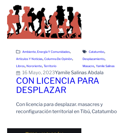
, 
, 
Ambiente, Energía Y Comunidades
Catatumbo
, 
, 
, 
Artículos Y Noticias
Columna De Opinión
Desplazamiento
, 
, 
, 
Libros
Nororiente
Territorio
Masacre
Yamile Salinas
16 Mayo, 2023
Yamile Salinas Abdala
CON LICENCIA PARA
DESPLAZAR
Con licencia para desplazar. masacres y
reconfiguración territorial en Tibú, Catatumbo
Leer Más