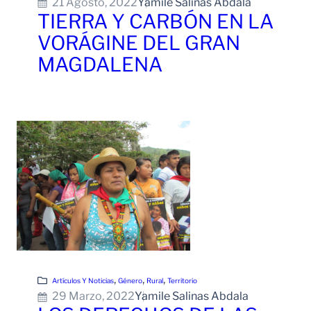
21 Agosto, 2022
Yamile Salinas Abdala
TIERRA Y CARBÓN EN LA
VORÁGINE DEL GRAN
MAGDALENA
Leer Más
, 
, 
, 
Artículos Y Noticias
Género
Rural
Territorio
29 Marzo, 2022
Yamile Salinas Abdala