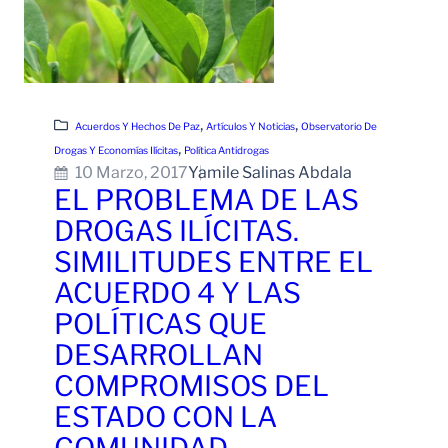
, 
, 
Acuerdos Y Hechos De Paz
Artículos Y Noticias
Observatorio De
, 
Drogas Y Economías Ilícitas
Política Antidrogas
10 Marzo, 2017
Yamile Salinas Abdala
EL PROBLEMA DE LAS
DROGAS ILÍCITAS.
SIMILITUDES ENTRE EL
ACUERDO 4 Y LAS
POLÍTICAS QUE
DESARROLLAN
COMPROMISOS DEL
ESTADO CON LA
COMUNIDAD