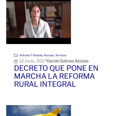
, 
, 
Artículos Y Noticias
Normas
Territorio
13 Junio, 2017
Yamile Salinas Abdala
DECRETO QUE PONE EN
MARCHA LA REFORMA
RURAL INTEGRAL
Leer Más