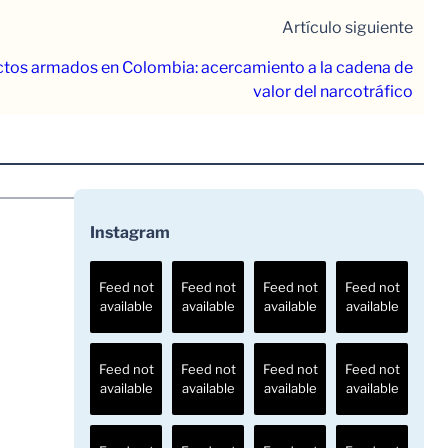
Artículo siguiente
ctos armados en Colombia: acercamiento a la cadena de
valor del narcotráfico
Instagram
Feed not
Feed not
Feed not
Feed not
available
available
available
available
Feed not
Feed not
Feed not
Feed not
available
available
available
available