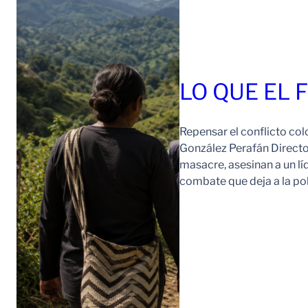
LO QUE EL 
Repensar el conflicto col
González Perafán Directo
masacre, asesinan a un lí
combate que deja a la po