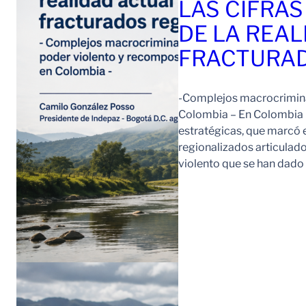
LAS CIFRAS
DE LA REAL
FRACTURAD
-Complejos macrocriminal
Colombia – En Colombia 
estratégicas, que marcó e
regionalizados articulad
violento que se han dad