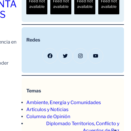
ENTA
Feed not
Feed not
Feed not
Feed not
available
available
available
available
OS
Redes
encia en
Facebook
Twitter
Instagram
YouTube
oder
Temas
Ambiente, Energía y Comunidades
Artículos y Noticias
Columna de Opinión
Diplomado Territorios, Conflicto y
Acuerdos de Paz