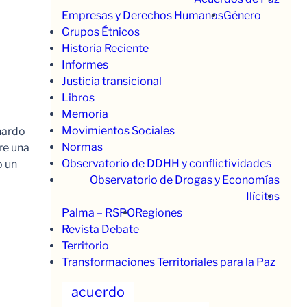
Empresas y Derechos Humanos
Género
Grupos Étnicos
Historia Reciente
Informes
Justicia transicional
Libros
Memoria
Movimientos Sociales
nardo
Normas
re una
Observatorio de DDHH y conflictividades
o un
Observatorio de Drogas y Economías
Ilícitas
Palma – RSPO
Regiones
Revista Debate
Territorio
Transformaciones Territoriales para la Paz
acuerdo