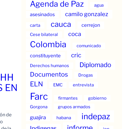
Agenda de Paz
agua
camilo gonzalez
asesinados
cauca
cerrejon
carta
coca
Cese bilateral
Colombia
comunicado
cric
constituyente
Diplomado
Derechos humanos
Documentos
.HH
Drogas
ELN
S EN
EMC
entrevista
Farc
firmantes
gobierno
Gorgona
grupos armados
indepaz
ión de
guajira
habana
to
informe
Indigenas
 de la
jep