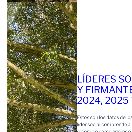
LÍDERES SO
Y FIRMANT
2024, 2025
Estos son los datos de lo
líder social comprende a
reconoce como líderes o l