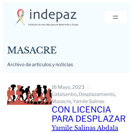
Saltar
al
contenido
MASACRE
Archivo de artículos y noticias
16 Mayo, 2023
Catatumbo
, 
Desplazamiento
, 
Masacre
, 
Yamile Salinas
CON LICENCIA
PARA DESPLAZAR
Yamile Salinas Abdala