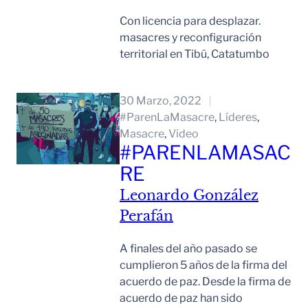
Con licencia para desplazar.
masacres y reconfiguración
territorial en Tibú, Catatumbo
Leer Mas
30 Marzo, 2022
#ParenLaMasacre
, 
Líderes
, 
Masacre
, 
Video
#PARENLAMASAC
RE
Leonardo González
Perafán
A finales del año pasado se
cumplieron 5 años de la firma del
acuerdo de paz. Desde la firma de
acuerdo de paz han sido