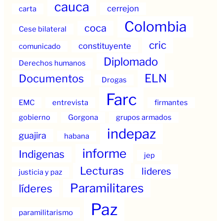
cauca
cerrejon
carta
Colombia
coca
Cese bilateral
cric
constituyente
comunicado
Diplomado
Derechos humanos
ELN
Documentos
Drogas
Farc
EMC
entrevista
firmantes
gobierno
Gorgona
grupos armados
indepaz
guajira
habana
informe
Indigenas
jep
Lecturas
lideres
justicia y paz
Paramilitares
líderes
Paz
paramilitarismo