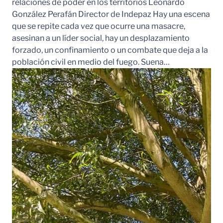
relaciones de poder en los territorios Leonardo
González Perafán Director de Indepaz Hay una escena
que se repite cada vez que ocurre una masacre,
asesinan a un líder social, hay un desplazamiento
forzado, un confinamiento o un combate que deja a la
población civil en medio del fuego. Suena…