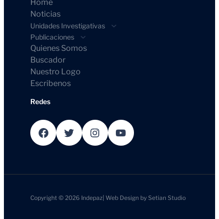
Home
Noticias
Unidades Investigativas
Publicaciones
Quienes Somos
Buscador
Nuestro Logo
Escribenos
Redes
Facebook
Twitter
Instagram
YouTube
Copyright © 2026
Indepaz
|
Web Design by
Setian Studio