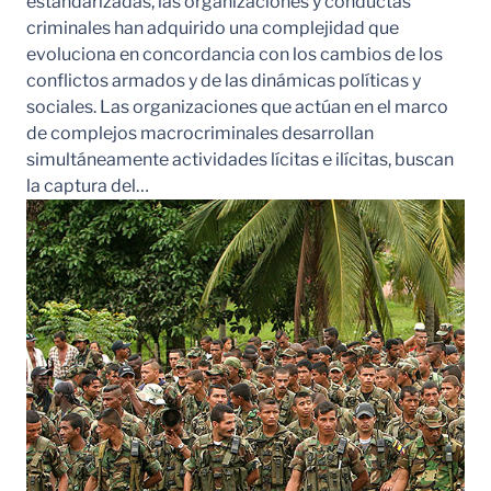
estandarizadas, las organizaciones y conductas
criminales han adquirido una complejidad que
evoluciona en concordancia con los cambios de los
conflictos armados y de las dinámicas políticas y
sociales. Las organizaciones que actúan en el marco
de complejos macrocriminales desarrollan
simultáneamente actividades lícitas e ilícitas, buscan
la captura del…