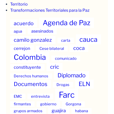
Territorio
Transformaciones Territoriales para la Paz
Agenda de Paz
acuerdo
asesinados
agua
cauca
camilo gonzalez
carta
coca
cerrejon
Cese bilateral
Colombia
comunicado
cric
constituyente
Diplomado
Derechos humanos
ELN
Documentos
Drogas
Farc
EMC
entrevista
firmantes
gobierno
Gorgona
guajira
grupos armados
habana