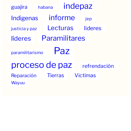
indepaz
guajira
habana
informe
Indigenas
jep
Lecturas
lideres
justicia y paz
Paramilitares
líderes
Paz
paramilitarismo
proceso de paz
refrendación
Tierras
Victimas
Reparación
Wayuu