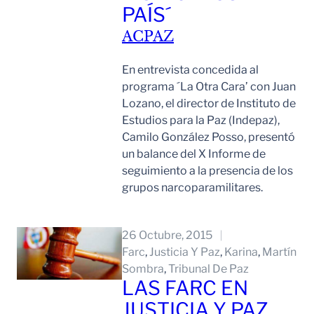
PAÍS´
ACPAZ
En entrevista concedida al
programa ´La Otra Cara’ con Juan
Lozano, el director de Instituto de
Estudios para la Paz (Indepaz),
Camilo González Posso, presentó
un balance del X Informe de
seguimiento a la presencia de los
grupos narcoparamilitares.
Leer Mas
26 Octubre, 2015
Farc
, 
Justicia Y Paz
, 
Karina
, 
Martín
Sombra
, 
Tribunal De Paz
LAS FARC EN
JUSTICIA Y PAZ