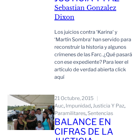
Sebastian Gonzalez
Dixon
Los juicios contra ‘Karina‘ y
‘Martín Sombra‘ han servido para
reconstruir la historia y algunos
crímenes de las Farc. ¿Qué pasará
con ese expediente? Para leer el
artículo de verdad abierta click
aquí
Leer Mas
21 Octubre, 2015
Auc
, 
Impunidad
, 
Justicia Y Paz
, 
Paramilitares
, 
Sentencias
BALANCE EN
CIFRAS DE LA