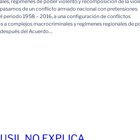
es, regímenes de poder violento y recomposición de la viol
pasamos de un conflicto armado nacional con pretensiones
l periodo 1958 – 2016, a una configuración de conflictos
os a complejos macrocriminales y regímenes regionales de p
o después del Acuerdo…
FUSIL NO EXPLICA