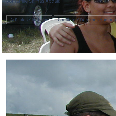
por
Yamile Salinas Abdala
Artículos Y Noticias
Conflicto Y Derechos Humano