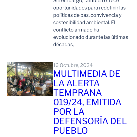
Sin embargo, también ofrece
oportunidades para redefinir las
políticas de paz, convivencia y
sostenibilidad ambiental. El
conflicto armado ha
evolucionado durante las últimas
décadas,
Leer Mas
16 Octubre, 2024
MULTIMEDIA DE
LA ALERTA
TEMPRANA
019/24, EMITIDA
POR LA
DEFENSORÍA DEL
PUEBLO