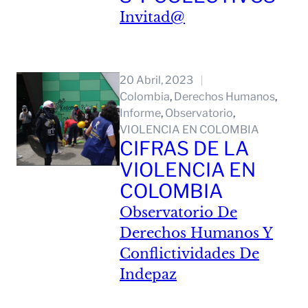
Invitad@
Leer Mas
20 Abril, 2023
Colombia
, 
Derechos Humanos
, 
Informe
, 
Observatorio
, 
VIOLENCIA EN COLOMBIA
CIFRAS DE LA
VIOLENCIA EN
COLOMBIA
Observatorio De
Derechos Humanos Y
Conflictividades De
Indepaz