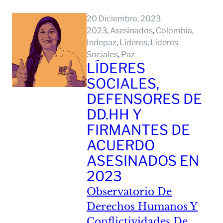
Leer Mas
20 Diciembre, 2023
2023
, 
Asesinados
, 
Colombia
, 
Indepaz
, 
Líderes
, 
Líderes
Sociales
, 
Paz
LÍDERES
SOCIALES,
DEFENSORES DE
DD.HH Y
FIRMANTES DE
ACUERDO
ASESINADOS EN
2023
Observatorio De
Derechos Humanos Y
Conflictividades De