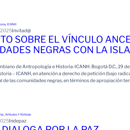
, 
gona
ICANH
 2025
Invitad@
TO SOBRE EL VÍNCULO ANCE
DADES NEGRAS CON LA ISL
ombiano de Antropología e Historia-ICANH. Bogotá D.C., 19 de 
storia – ICANH, en atención a derecho de petición (bajo r
al de las comunidades negras, en términos de apropiación terri
, 
Paz
Artículos Y Noticias
2025
Indepaz
DIALOGA POR LA PAZ