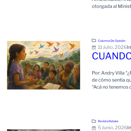
otorgada al Minist
Columna De Opinión
11 Julio, 2026
I
CUANDO 
Por: Andry Villa “
de cómo sentía qu
“Acá no tenemos dó
Revista Debate
5 Junio, 2026
I