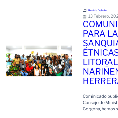
Revista Debate
13 Febrero, 20
COMUNI
PARA L
SANQUI
ÉTNICAS
LITORAL
NARIÑEN
HERRER
Cominicado public
Consejo de Minist
Gorgona, hemos si