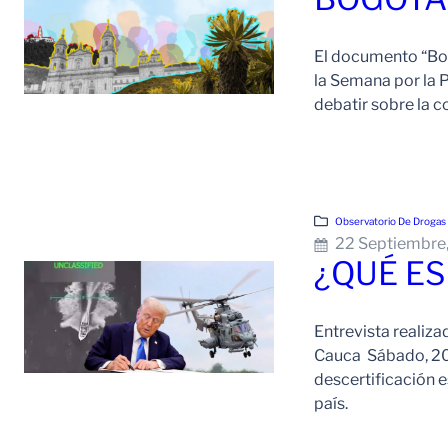
El documento “Bog
la Semana por la P
debatir sobre la c
Observatorio De Drogas Y
22 Septiembre
¿QUÉ ES
Entrevista realiz
Cauca Sábado, 20 
descertificación 
país.