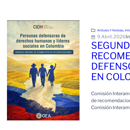
, 
Artículos Y Noticias
Inf
9 Abril, 2026
I
SEGUND
RECOME
DEFENS
EN COL
Comisión Interam
de recomendacione
Comisión Interame