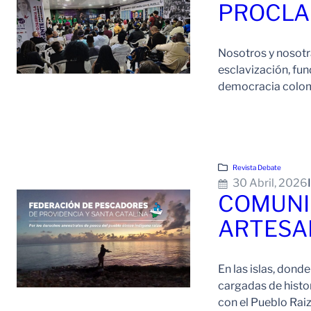
PROCLA
Nosotros y nosotras
esclavización, fun
democracia colomb
Revista Debate
30 Abril, 2026
COMUNI
ARTESAN
En las islas, donde
cargadas de histor
con el Pueblo Rai