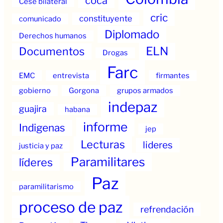
coca
Cese bilateral
cric
constituyente
comunicado
Diplomado
Derechos humanos
ELN
Documentos
Drogas
Farc
EMC
entrevista
firmantes
gobierno
Gorgona
grupos armados
indepaz
guajira
habana
informe
Indigenas
jep
Lecturas
lideres
justicia y paz
Paramilitares
líderes
Paz
paramilitarismo
proceso de paz
refrendación