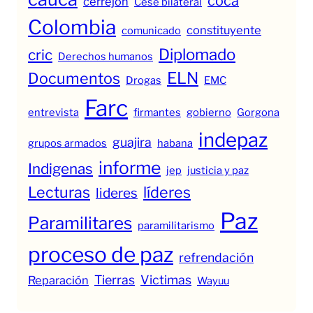
coca
cerrejon
Cese bilateral
Colombia
constituyente
comunicado
Diplomado
cric
Derechos humanos
ELN
Documentos
Drogas
EMC
Farc
entrevista
firmantes
gobierno
Gorgona
indepaz
guajira
grupos armados
habana
informe
Indigenas
jep
justicia y paz
Lecturas
líderes
lideres
Paz
Paramilitares
paramilitarismo
proceso de paz
refrendación
Tierras
Victimas
Reparación
Wayuu