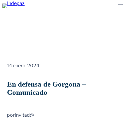
Saltar
al
contenido
14 enero, 2024
En defensa de Gorgona –
Comunicado
por
Invitad@