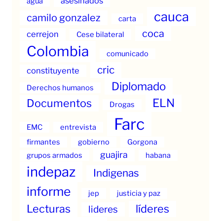
asesinados
agua
cauca
camilo gonzalez
carta
coca
cerrejon
Cese bilateral
Colombia
comunicado
cric
constituyente
Diplomado
Derechos humanos
ELN
Documentos
Drogas
Farc
EMC
entrevista
firmantes
gobierno
Gorgona
guajira
grupos armados
habana
indepaz
Indigenas
informe
jep
justicia y paz
Lecturas
líderes
lideres