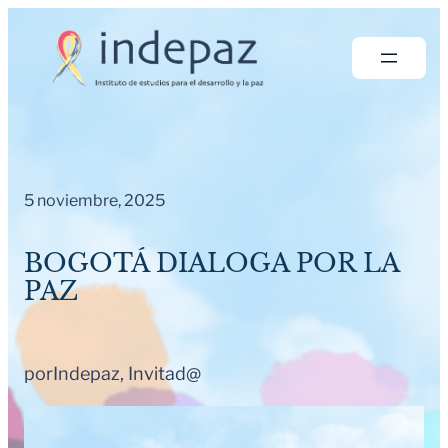
Saltar
al
contenido
5 noviembre, 2025
BOGOTÁ DIALOGA POR LA
PAZ
por
Indepaz, Invitad@