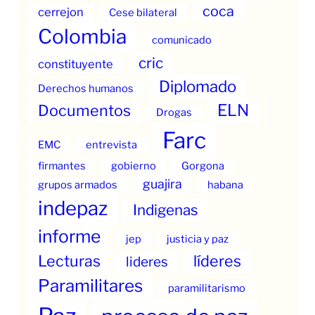
coca
cerrejon
Cese bilateral
Colombia
comunicado
cric
constituyente
Diplomado
Derechos humanos
ELN
Documentos
Drogas
Farc
EMC
entrevista
firmantes
gobierno
Gorgona
guajira
grupos armados
habana
indepaz
Indigenas
informe
jep
justicia y paz
Lecturas
líderes
lideres
Paramilitares
paramilitarismo