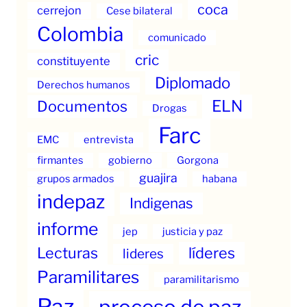
coca
cerrejon
Cese bilateral
Colombia
comunicado
cric
constituyente
Diplomado
Derechos humanos
ELN
Documentos
Drogas
Farc
EMC
entrevista
firmantes
gobierno
Gorgona
guajira
grupos armados
habana
indepaz
Indigenas
informe
jep
justicia y paz
Lecturas
líderes
lideres
Paramilitares
paramilitarismo
Paz