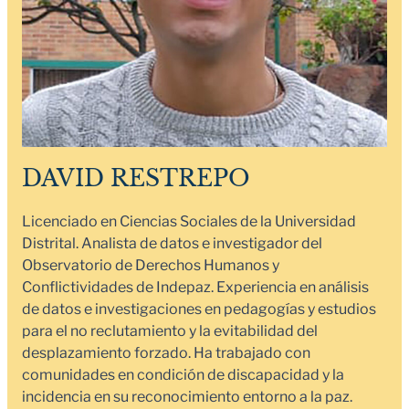
DAVID RESTREPO
Licenciado en Ciencias Sociales de la Universidad
Distrital. Analista de datos e investigador del
Observatorio de Derechos Humanos y
Conflictividades de Indepaz. Experiencia en análisis
de datos e investigaciones en pedagogías y estudios
para el no reclutamiento y la evitabilidad del
desplazamiento forzado. Ha trabajado con
comunidades en condición de discapacidad y la
incidencia en su reconocimiento entorno a la paz.