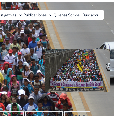
stigativas
Publicaciones
Quienes Somos
Buscador
ervatorio
Grupos Étnicos
Informes