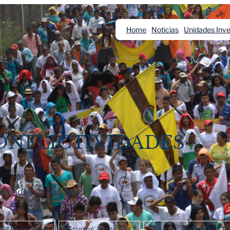
Home
Noticias
Unidades Inve
CONFLICTIVIDADES
vidades de Indepaz
chos Humanos
Grupos Armados
Grupos Armados Obs