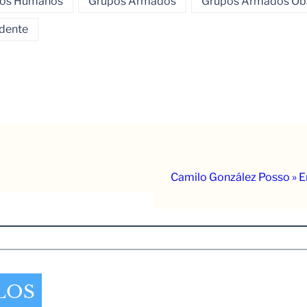
chos Humanos
Grupos Armados
Grupos Armados Obs
dente
Camilo González Posso » E
LOS