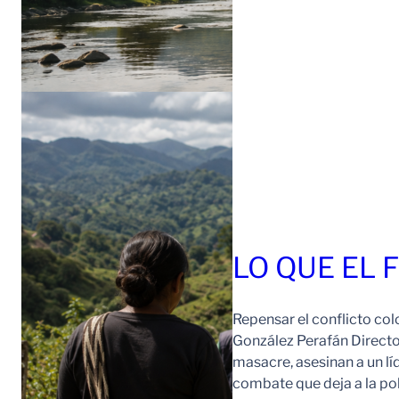
LO QUE EL 
Repensar el conflicto col
González Perafán Directo
masacre, asesinan a un lí
combate que deja a la po