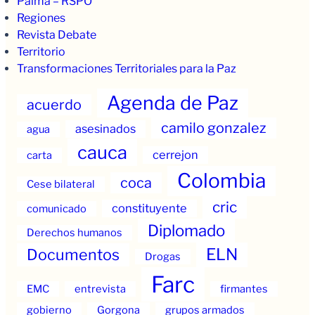
Palma – RSPO
Regiones
Revista Debate
Territorio
Transformaciones Territoriales para la Paz
Agenda de Paz
acuerdo
camilo gonzalez
asesinados
agua
cauca
cerrejon
carta
Colombia
coca
Cese bilateral
cric
constituyente
comunicado
Diplomado
Derechos humanos
ELN
Documentos
Drogas
Farc
EMC
entrevista
firmantes
gobierno
Gorgona
grupos armados