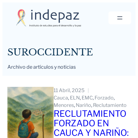
Saltar
al
contenido
SUROCCIDENTE
Archivo de artículos y noticias
11 Abril, 2025
Cauca
, 
ELN
, 
EMC
, 
Forzado
, 
Menores
, 
Nariño
, 
Reclutamiento
RECLUTAMIENTO
FORZADO EN
CAUCA Y NARIÑO: