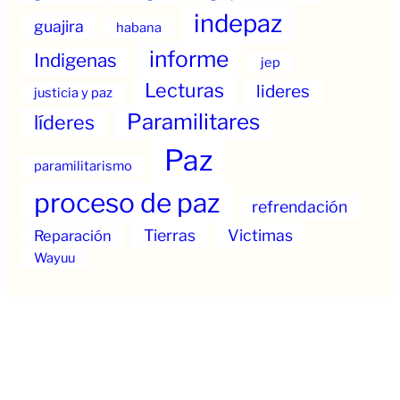
indepaz
guajira
habana
informe
Indigenas
jep
Lecturas
lideres
justicia y paz
Paramilitares
líderes
Paz
paramilitarismo
proceso de paz
refrendación
Tierras
Victimas
Reparación
Wayuu