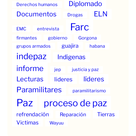
Diplomado
Derechos humanos
ELN
Documentos
Drogas
Farc
EMC
entrevista
firmantes
gobierno
Gorgona
guajira
grupos armados
habana
indepaz
Indigenas
informe
jep
justicia y paz
Lecturas
líderes
lideres
Paramilitares
paramilitarismo
Paz
proceso de paz
refrendación
Tierras
Reparación
Victimas
Wayuu