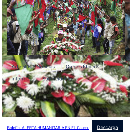
Artículos Y Noticias
Grupos Étnicos
Informes
Suroccidente
Descarga
Boletín- ALERTA HUMANITARIA EN EL Cauca.