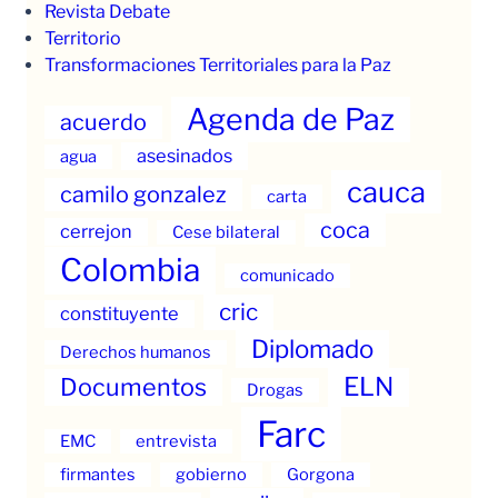
Revista Debate
Territorio
Transformaciones Territoriales para la Paz
Agenda de Paz
acuerdo
asesinados
agua
cauca
camilo gonzalez
carta
coca
cerrejon
Cese bilateral
Colombia
comunicado
cric
constituyente
Diplomado
Derechos humanos
ELN
Documentos
Drogas
Farc
EMC
entrevista
firmantes
gobierno
Gorgona