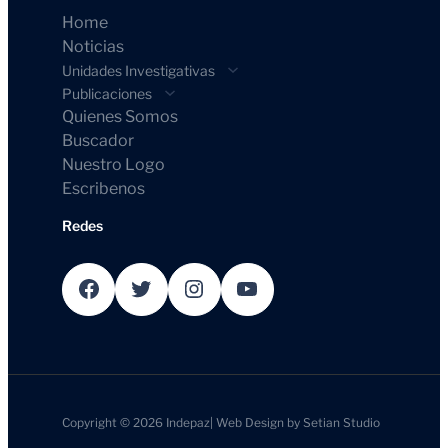
Home
Noticias
Unidades Investigativas
Publicaciones
Quienes Somos
Buscador
Nuestro Logo
Escribenos
Redes
Facebook
Twitter
Instagram
YouTube
Copyright © 2026
Indepaz
|
Web Design by
Setian Studio