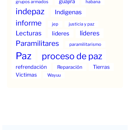
guajira
grupos armados
habana
indepaz
Indigenas
informe
jep
justicia y paz
Lecturas
líderes
lideres
Paramilitares
paramilitarismo
Paz
proceso de paz
refrendación
Tierras
Reparación
Victimas
Wayuu