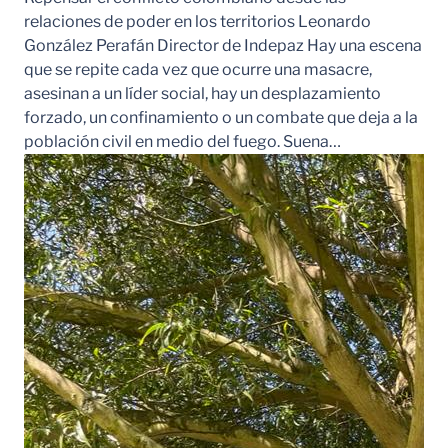
relaciones de poder en los territorios Leonardo
González Perafán Director de Indepaz Hay una escena
que se repite cada vez que ocurre una masacre,
asesinan a un líder social, hay un desplazamiento
forzado, un confinamiento o un combate que deja a la
población civil en medio del fuego. Suena…