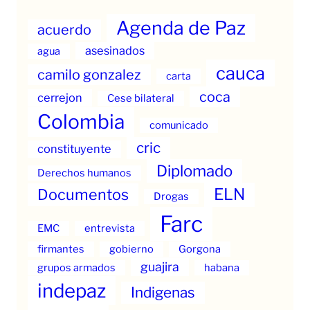
Agenda de Paz
acuerdo
asesinados
agua
cauca
camilo gonzalez
carta
coca
cerrejon
Cese bilateral
Colombia
comunicado
cric
constituyente
Diplomado
Derechos humanos
ELN
Documentos
Drogas
Farc
EMC
entrevista
firmantes
gobierno
Gorgona
guajira
grupos armados
habana
indepaz
Indigenas