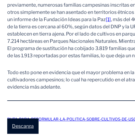
previamente, numerosas familias campesinas inscritas en e
otros simplemente se han asentado en territorios étnicos 
un informe de la Fundación Ideas para la Paz
[1]
, más del 4
de la tierra es cercana al 60%, según datos del DNP y la 
establecen en tierra ajena. Por el lado de cultivos en par
7.214 hectáreas en Parques Nacionales Naturales. Mientra
El programa de sustitución ha cobijado 3.819 familias qu
de las 1.913 reportadas por estas familias, lo que deja u
Todo esto pone en evidencia que el mayor problema en la i
cultivadores campesinos; lo cual ha repercutido en el atr
evidencia más adelante.
RUTA-PARA-REFORMULAR-LA-POLITICA-SOBRE-CULTIVOS-DE-USO
Descarga