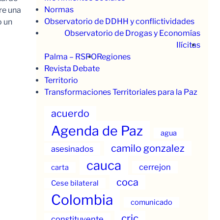
Normas
re una
Observatorio de DDHH y conflictividades
o un
Observatorio de Drogas y Economías
Ilícitas
Palma – RSPO
Regiones
Revista Debate
Territorio
Transformaciones Territoriales para la Paz
acuerdo
Agenda de Paz
agua
camilo gonzalez
asesinados
cauca
cerrejon
carta
coca
Cese bilateral
Colombia
comunicado
cric
constituyente