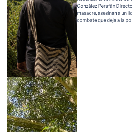
González Perafán Directo
masacre, asesinan a un lí
combate que deja a la po