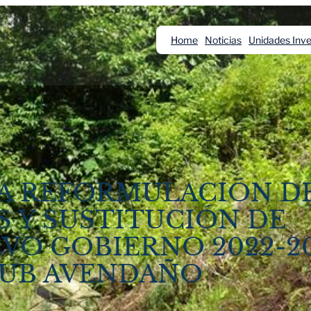
Home
Noticias
Unidades Inve
A REFORMULACIÓN DE
S Y SUSTITUCIÓN DE
VO GOBIERNO 2022-20
BUB AVENDAÑO