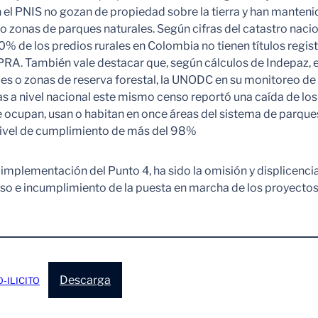
l PNIS no gozan de propiedad sobre la tierra y han mantenido
o zonas de parques naturales. Según cifras del catastro nacio
0% de los predios rurales en Colombia no tienen títulos regist
UPRA. También vale destacar que, según cálculos de Indepaz, 
ques o zonas de reserva forestal, la UNODC en su monitoreo de 
s a nivel nacional este mismo censo reportó una caída de los
e ocupan, usan o habitan en once áreas del sistema de parque
n nivel de cumplimiento de más del 98%
mplementación del Punto 4, ha sido la omisión y displicencia
aso e incumplimiento de la puesta en marcha de los proyectos 
Descarga
-ILICITO