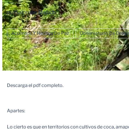
por
Salomon Majbub
Acuerdos Y Hechos De Paz
Observatorio De Drogas
Descarga el pdf completo.
Apartes:
Lo cierto es que en territorios con cultivos de coca, ama