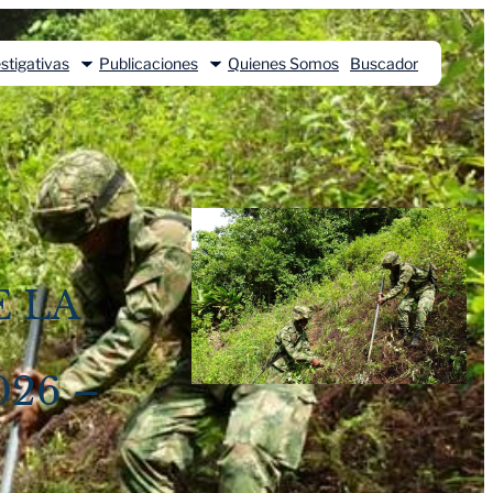
stigativas
Publicaciones
Quienes Somos
Buscador
 LA
26 –