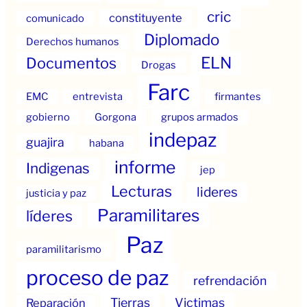
cric
constituyente
comunicado
Diplomado
Derechos humanos
ELN
Documentos
Drogas
Farc
EMC
entrevista
firmantes
gobierno
Gorgona
grupos armados
indepaz
guajira
habana
informe
Indigenas
jep
Lecturas
lideres
justicia y paz
Paramilitares
líderes
Paz
paramilitarismo
proceso de paz
refrendación
Tierras
Victimas
Reparación