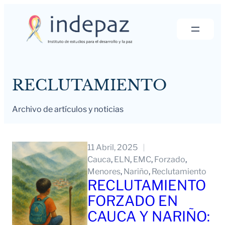
Saltar
al
contenido
RECLUTAMIENTO
Archivo de artículos y noticias
11 Abril, 2025
Cauca
, 
ELN
, 
EMC
, 
Forzado
, 
Menores
, 
Nariño
, 
Reclutamiento
RECLUTAMIENTO
FORZADO EN
CAUCA Y NARIÑO: