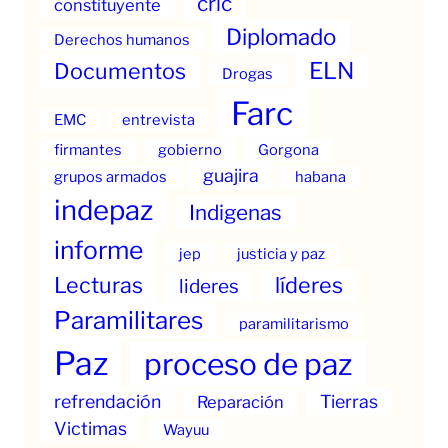
cric
constituyente
Diplomado
Derechos humanos
ELN
Documentos
Drogas
Farc
EMC
entrevista
firmantes
gobierno
Gorgona
guajira
grupos armados
habana
indepaz
Indigenas
informe
jep
justicia y paz
Lecturas
líderes
lideres
Paramilitares
paramilitarismo
Paz
proceso de paz
refrendación
Tierras
Reparación
Victimas
Wayuu