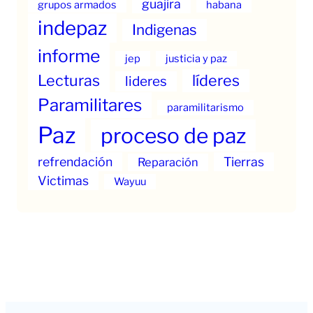
guajira
grupos armados
habana
indepaz
Indigenas
informe
jep
justicia y paz
Lecturas
líderes
lideres
Paramilitares
paramilitarismo
Paz
proceso de paz
refrendación
Tierras
Reparación
Victimas
Wayuu