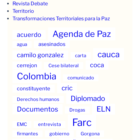
Revista Debate
Territorio
Transformaciones Territoriales para la Paz
Agenda de Paz
acuerdo
asesinados
agua
cauca
camilo gonzalez
carta
coca
cerrejon
Cese bilateral
Colombia
comunicado
cric
constituyente
Diplomado
Derechos humanos
ELN
Documentos
Drogas
Farc
EMC
entrevista
firmantes
gobierno
Gorgona