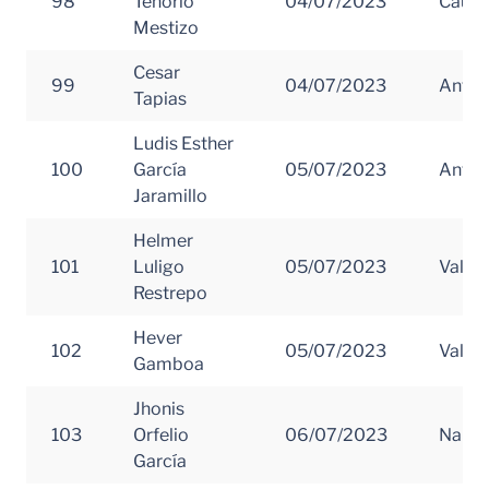
98
Tenorio
04/07/2023
Cauc
Mestizo
Cesar
99
04/07/2023
Antio
Tapias
Ludis Esther
100
García
05/07/2023
Antio
Jaramillo
Helmer
101
Luligo
05/07/2023
Valle 
Restrepo
Hever
102
05/07/2023
Valle 
Gamboa
Jhonis
103
Orfelio
06/07/2023
Nariñ
García