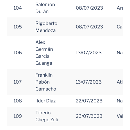
Salomón
104
08/07/2023
Arauc
Durán
Rigoberto
105
08/07/2023
Caque
Mendoza
Alex
Germán
106
13/07/2023
Nariñ
García
Guanga
Franklin
107
Pabón
13/07/2023
Atlánt
Camacho
108
Ilder Díaz
22/07/2023
Nariñ
Tiberio
109
23/07/2023
Valle 
Chepe Zeti