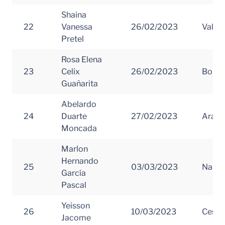
Shaina
22
Vanessa
26/02/2023
Valle 
Pretel
Rosa Elena
23
Celix
26/02/2023
Boliva
Guañarita
Abelardo
24
Duarte
27/02/2023
Arauc
Moncada
Marlon
Hernando
25
03/03/2023
Nariñ
García
Pascal
Yeisson
26
10/03/2023
Cesar
Jacome