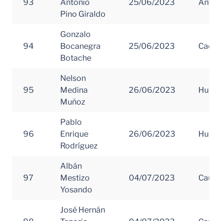
93
Antonio
25/06/2023
Antio
Pino Giraldo
Gonzalo
94
Bocanegra
25/06/2023
Caque
Botache
Nelson
95
Medina
26/06/2023
Huila
Muñoz
Pablo
96
Enrique
26/06/2023
Huila
Rodríguez
Albán
97
Mestizo
04/07/2023
Cauc
Yosando
José Hernán