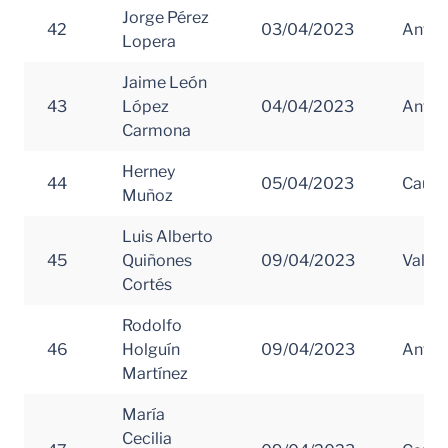
Jorge Pérez
42
03/04/2023
Antio
Lopera
Jaime León
43
López
04/04/2023
Antio
Carmona
Herney
44
05/04/2023
Cauc
Muñoz
Luis Alberto
45
Quiñones
09/04/2023
Valle 
Cortés
Rodolfo
46
Holguín
09/04/2023
Antio
Martínez
María
Cecilia