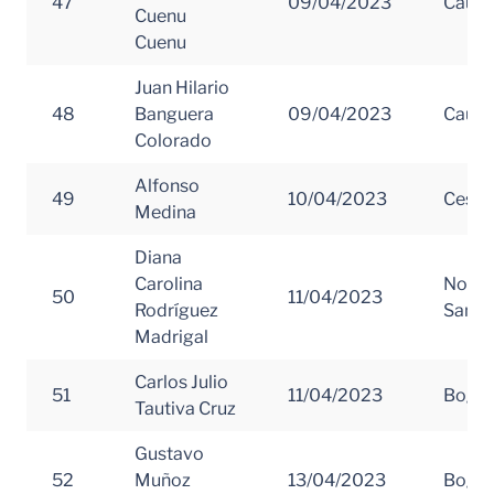
47
09/04/2023
Cauc
Cuenu
Cuenu
Juan Hilario
48
Banguera
09/04/2023
Cauc
Colorado
Alfonso
49
10/04/2023
Cesar
Medina
Diana
Carolina
Norte
50
11/04/2023
Rodríguez
Santa
Madrigal
Carlos Julio
51
11/04/2023
Bogot
Tautiva Cruz
Gustavo
52
Muñoz
13/04/2023
Bogot