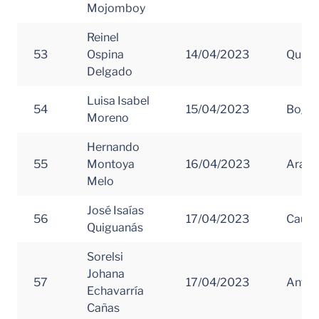
Mojomboy
Reinel
53
Ospina
14/04/2023
Quind
Delgado
Luisa Isabel
54
15/04/2023
Bogot
Moreno
Hernando
55
Montoya
16/04/2023
Arauc
Melo
José Isaías
56
17/04/2023
Cauc
Quiguanás
Sorelsi
Johana
57
17/04/2023
Antio
Echavarría
Cañas