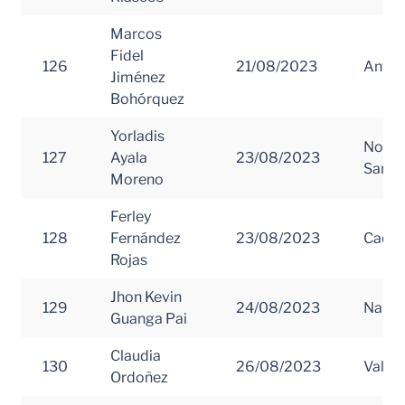
Marcos
Fidel
126
21/08/2023
Antio
Jiménez
Bohórquez
Yorladis
Norte
127
Ayala
23/08/2023
Santa
Moreno
Ferley
128
Fernández
23/08/2023
Caque
Rojas
Jhon Kevin
129
24/08/2023
Nariñ
Guanga Pai
Claudia
130
26/08/2023
Valle 
Ordoñez