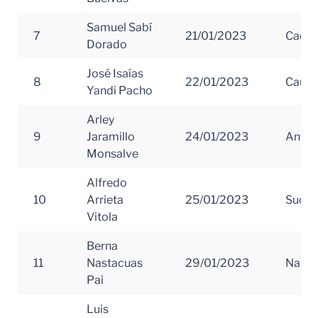
Samuel Sabí
7
21/01/2023
Caque
Dorado
José Isaías
8
22/01/2023
Cauc
Yandi Pacho
Arley
9
Jaramillo
24/01/2023
Antio
Monsalve
Alfredo
10
Arrieta
25/01/2023
Sucre
Vitola
Berna
11
Nastacuas
29/01/2023
Nariñ
Pai
Luis