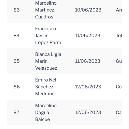
Marcelino
83
Martinez
10/06/2023
Arauc
Cuadros
Francisco
84
Javier
11/06/2023
Tolim
López Parra
Blanca Ligia
85
Marin
11/06/2023
Guavi
Velasquez
Emiro Nel
86
Sánchez
12/06/2023
Córd
Medrano
Marcelino
87
Dagua
12/06/2023
Cauc
Baicue