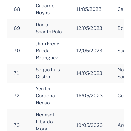
Gildardo
68
11/05/2023
Cauc
Hoyos
Dania
69
12/05/2023
Boliva
Sharith Polo
Jhon Fredy
70
Rueda
12/05/2023
Sucre
Rodríguez
Sergio Luis
Norte
71
14/05/2023
Castro
Santa
Yenifer
72
Córdoba
16/05/2023
Guavi
Henao
Herinsol
Libardo
73
19/05/2023
Arauc
Mora