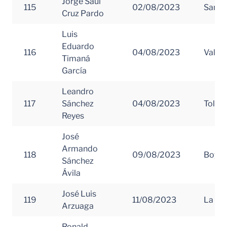
Jorge Saúl
115
02/08/2023
Santa
Cruz Pardo
Luis
Eduardo
116
04/08/2023
Valle 
Timaná
García
Leandro
117
Sánchez
04/08/2023
Tolim
Reyes
José
Armando
118
09/08/2023
Boya
Sánchez
Ávila
José Luis
119
11/08/2023
La Gua
Arzuaga
Ronald