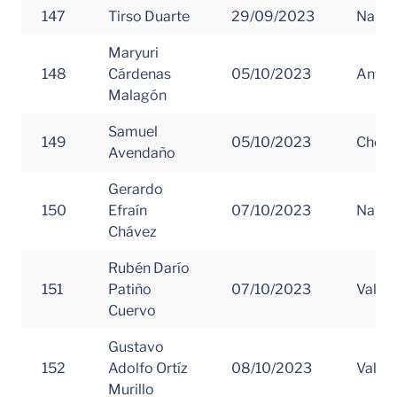
147
Tirso Duarte
29/09/2023
Nariñ
Maryuri
148
Cárdenas
05/10/2023
Antio
Malagón
Samuel
149
05/10/2023
Choc
Avendaño
Gerardo
150
Efraín
07/10/2023
Nariñ
Chávez
Rubén Darío
151
Patiño
07/10/2023
Valle 
Cuervo
Gustavo
152
Adolfo Ortíz
08/10/2023
Valle 
Murillo