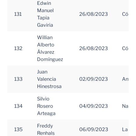
Edwin
Manuel
131
26/08/2023
Córd
Tapia
Gaviria
Willian
Alberto
132
26/08/2023
Córd
Álvarez
Domínguez
Juan
133
Valencia
02/09/2023
Antio
Hinestrosa
Silvio
134
Rosero
04/09/2023
Nariñ
Arteaga
Freddy
135
06/09/2023
La Gua
Renhals