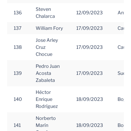
Steven
136
12/09/2023
Antio
Chalarca
137
William Fory
17/09/2023
Cauc
Jose Arley
138
Cruz
17/09/2023
Cauc
Chocue
Pedro Juan
139
Acosta
17/09/2023
Sucre
Zabaleta
Héctor
140
Enrique
18/09/2023
Bogot
Rodríguez
Norberto
141
Marín
18/09/2023
Boliva