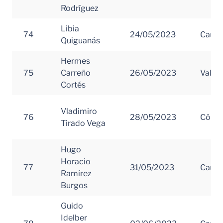
Rodríguez
Libia
74
24/05/2023
Cauc
Quiguanás
Hermes
75
Carreño
26/05/2023
Valle 
Cortés
Vladimiro
76
28/05/2023
Córd
Tirado Vega
Hugo
Horacio
77
31/05/2023
Cauc
Ramírez
Burgos
Guido
Idelber