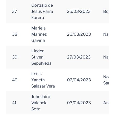
Gonzalo de
37
Jesús Parra
25/03/2023
Boya
Forero
Mariela
38
Marínez
26/03/2023
Nariñ
Gaviria
Linder
39
Stiven
27/03/2023
Nariñ
Sepúlveda
Lenis
Norte
40
Yaneth
02/04/2023
Santa
Salazar Vera
John Jairo
41
Valencia
03/04/2023
Antio
Soto