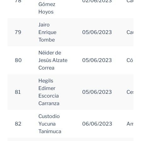
78
02/06/2023
Cauc
Gómez
Hoyos
Jairo
79
Enrique
05/06/2023
Cauc
Tombe
Néider de
80
Jesús Alzate
05/06/2023
Córd
Correa
Hegils
Edimer
81
05/06/2023
Cesar
Escorcia
Carranza
Custodio
82
Yucuna
06/06/2023
Amaz
Tanimuca