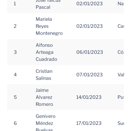
José Taicus
1
02/01/2023
Nariñ
Pascal
Mariela
2
Reyes
02/01/2023
Cauc
Montenegro
Alfonso
3
Arteaga
06/01/2023
Córd
Cuadrado
Cristian
4
07/01/2023
Valle 
Salinas
Jaime
5
Alvarez
14/01/2023
Putu
Romero
Genivero
6
Méndez
17/01/2023
Sucre
Buelvas