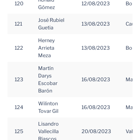
120
12/08/2023
Boliva
Gómez
José Rubiel
121
13/08/2023
Cauc
Guetia
Herney
122
Arrieta
13/08/2023
Boliva
Meza
Martín
Darys
123
16/08/2023
Magd
Escobar
Barón
Wilinton
124
16/08/2023
Magd
Tovar Gil
Lisandro
125
Vallecilla
20/08/2023
Valle 
Riascos