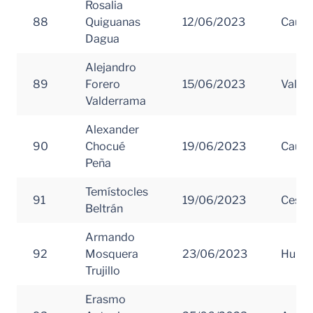
Rosalia
88
Quiguanas
12/06/2023
Cauc
Dagua
Alejandro
89
Forero
15/06/2023
Valle 
Valderrama
Alexander
90
Chocué
19/06/2023
Cauc
Peña
Temístocles
91
19/06/2023
Cesar
Beltrán
Armando
92
Mosquera
23/06/2023
Huila
Trujillo
Erasmo