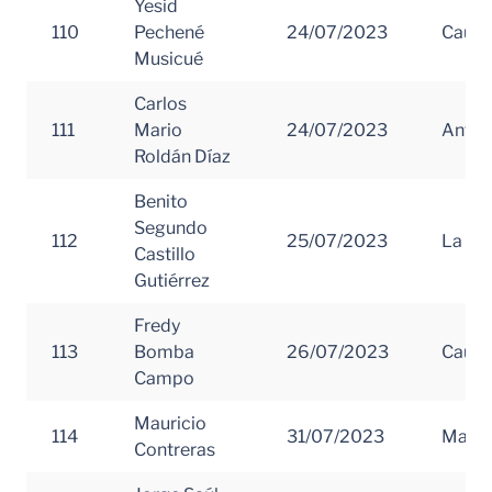
Yesid
110
Pechené
24/07/2023
Cauc
Musicué
Carlos
111
Mario
24/07/2023
Antio
Roldán Díaz
Benito
Segundo
112
25/07/2023
La Gua
Castillo
Gutiérrez
Fredy
113
Bomba
26/07/2023
Cauc
Campo
Mauricio
114
31/07/2023
Magd
Contreras