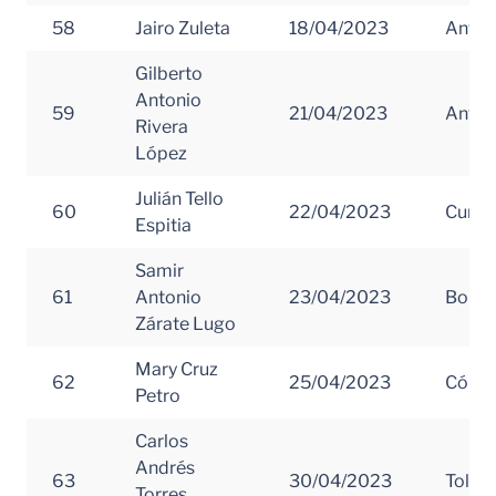
58
Jairo Zuleta
18/04/2023
Antio
Gilberto
Antonio
59
21/04/2023
Antio
Rivera
López
Julián Tello
60
22/04/2023
Cundi
Espitia
Samir
61
Antonio
23/04/2023
Boliva
Zárate Lugo
Mary Cruz
62
25/04/2023
Córd
Petro
Carlos
Andrés
63
30/04/2023
Tolim
Torres