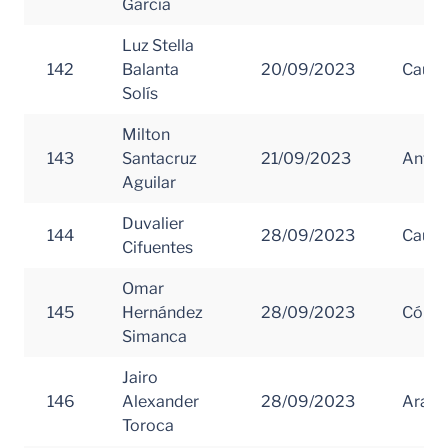
García
Luz Stella
142
Balanta
20/09/2023
Cauc
Solís
Milton
143
Santacruz
21/09/2023
Antio
Aguilar
Duvalier
144
28/09/2023
Cauc
Cifuentes
Omar
145
Hernández
28/09/2023
Córd
Simanca
Jairo
146
Alexander
28/09/2023
Arauc
Toroca