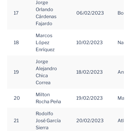
Jorge
Orlando
17
06/02/2023
Boliva
Cárdenas
Fajardo
Marcos
18
López
10/02/2023
Nariñ
Enríquez
Jorge
Alejandro
19
18/02/2023
Antio
Chica
Correa
Milton
20
19/02/2023
Magd
Rocha Peña
Rodolfo
21
José García
20/02/2023
Atlánt
Sierra