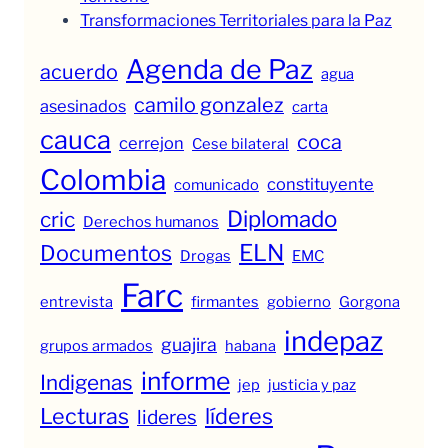
Transformaciones Territoriales para la Paz
Agenda de Paz
acuerdo
agua
camilo gonzalez
asesinados
carta
cauca
coca
cerrejon
Cese bilateral
Colombia
constituyente
comunicado
Diplomado
cric
Derechos humanos
ELN
Documentos
Drogas
EMC
Farc
entrevista
firmantes
gobierno
Gorgona
indepaz
guajira
grupos armados
habana
informe
Indigenas
jep
justicia y paz
Lecturas
líderes
lideres