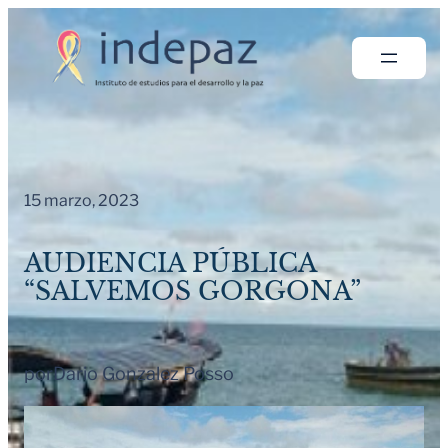
Saltar
al
contenido
15 marzo, 2023
AUDIENCIA PÚBLICA
“SALVEMOS GORGONA”
por
Dario Gonzalez Posso