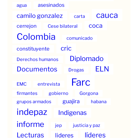
asesinados
agua
cauca
camilo gonzalez
carta
coca
cerrejon
Cese bilateral
Colombia
comunicado
cric
constituyente
Diplomado
Derechos humanos
ELN
Documentos
Drogas
Farc
EMC
entrevista
firmantes
gobierno
Gorgona
guajira
grupos armados
habana
indepaz
Indigenas
informe
jep
justicia y paz
Lecturas
líderes
lideres