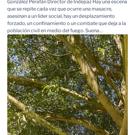
González Perafán Director de Indepaz Hay una escena
que se repite cada vez que ocurre una masacre,
asesinan a un líder social, hay un desplazamiento
forzado, un confinamiento o un combate que deja a la
población civil en medio del fuego. Suena…