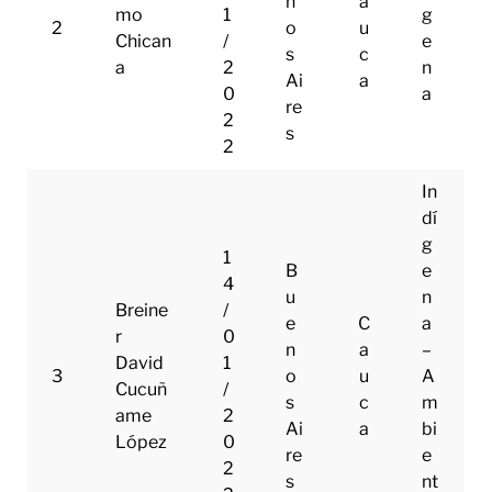
n
a
mo
1
g
2
o
u
Chican
/
e
s
c
a
2
n
Ai
a
0
a
re
2
s
2
In
dí
g
1
B
e
4
u
n
Breine
/
e
C
a
r
0
n
a
–
David
1
3
o
u
A
Cucuñ
/
s
c
m
ame
2
Ai
a
bi
López
0
re
e
2
s
nt