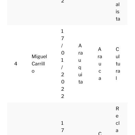
2
al
is
ta
1
7
/
A
A
C
0
ra
Miguel
ra
ul
1
u
4
Carrill
u
tu
/
q
o
c
ra
2
ui
a
l
0
ta
2
2
R
e
1
cl
7
a
C