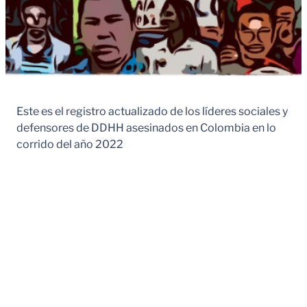
Este es el registro actualizado de los líderes sociales y
defensores de DDHH asesinados en Colombia en lo
corrido del año 2022
D
e
p
M
F
a
C
u
e
rt
al
N
Nomb
ni
c
a
id
°
re
ci
h
m
a
pi
a
e
d