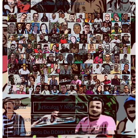
or
Conflictividades de Indepaz
Acpaz
Artículos Y Noticias
Conflicto Y Derechos Humanos
Observatorio De DDHH Y Conflictividades