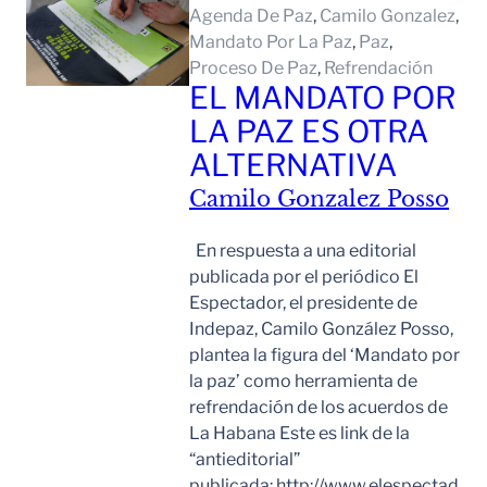
Agenda De Paz
, 
Camilo Gonzalez
, 
Mandato Por La Paz
, 
Paz
, 
Proceso De Paz
, 
Refrendación
EL MANDATO POR
LA PAZ ES OTRA
ALTERNATIVA
Camilo Gonzalez Posso
En respuesta a una editorial
publicada por el periódico El
Espectador, el presidente de
Indepaz, Camilo González Posso,
plantea la figura del ‘Mandato por
la paz’ como herramienta de
refrendación de los acuerdos de
La Habana Este es link de la
“antieditorial”
publicada: http://www.elespectad