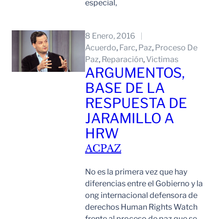
especial,
Leer Mas
8 Enero, 2016
Acuerdo
, 
Farc
, 
Paz
, 
Proceso De
Paz
, 
Reparación
, 
Victimas
ARGUMENTOS,
BASE DE LA
RESPUESTA DE
JARAMILLO A
HRW
ACPAZ
No es la primera vez que hay
diferencias entre el Gobierno y la
ong internacional defensora de
derechos Human Rights Watch
frente al proceso de paz que se