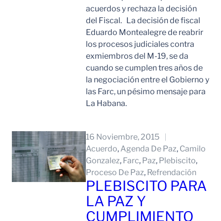
acuerdos y rechaza la decisión
del Fiscal. La decisión de fiscal
Eduardo Montealegre de reabrir
los procesos judiciales contra
exmiembros del M-19, se da
cuando se cumplen tres años de
la negociación entre el Gobierno y
las Farc, un pésimo mensaje para
La Habana.
Leer Mas
16 Noviembre, 2015
Acuerdo
, 
Agenda De Paz
, 
Camilo
Gonzalez
, 
Farc
, 
Paz
, 
Plebiscito
, 
Proceso De Paz
, 
Refrendación
PLEBISCITO PARA
LA PAZ Y
CUMPLIMIENTO