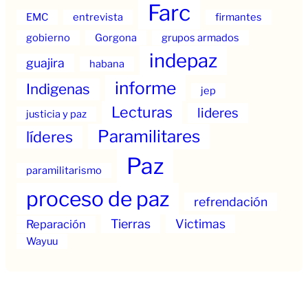
Farc
EMC
entrevista
firmantes
gobierno
Gorgona
grupos armados
indepaz
guajira
habana
informe
Indigenas
jep
Lecturas
lideres
justicia y paz
Paramilitares
líderes
Paz
paramilitarismo
proceso de paz
refrendación
Tierras
Victimas
Reparación
Wayuu