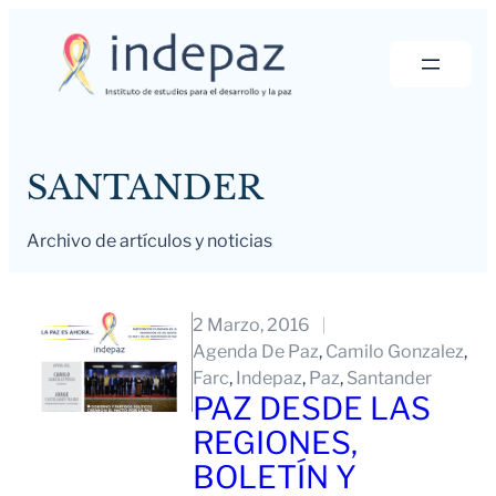
Saltar
al
contenido
SANTANDER
Archivo de artículos y noticias
2 Marzo, 2016
Agenda De Paz
, 
Camilo Gonzalez
, 
Farc
, 
Indepaz
, 
Paz
, 
Santander
PAZ DESDE LAS
REGIONES,
BOLETÍN Y