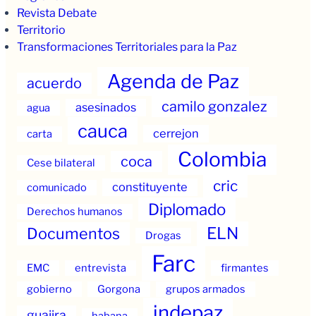
Revista Debate
Territorio
Transformaciones Territoriales para la Paz
Agenda de Paz
acuerdo
camilo gonzalez
asesinados
agua
cauca
cerrejon
carta
Colombia
coca
Cese bilateral
cric
constituyente
comunicado
Diplomado
Derechos humanos
ELN
Documentos
Drogas
Farc
EMC
entrevista
firmantes
gobierno
Gorgona
grupos armados
indepaz
guajira
habana