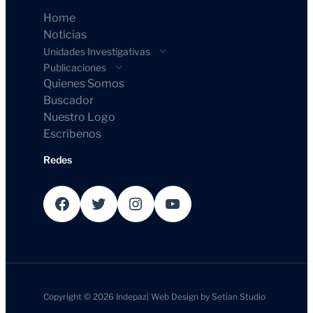
Home
Noticias
Unidades Investigativas
Publicaciones
Quienes Somos
Buscador
Nuestro Logo
Escribenos
Redes
Facebook
Twitter
Instagram
YouTube
Copyright © 2026
Indepaz
|
Web Design by
Setian Studio