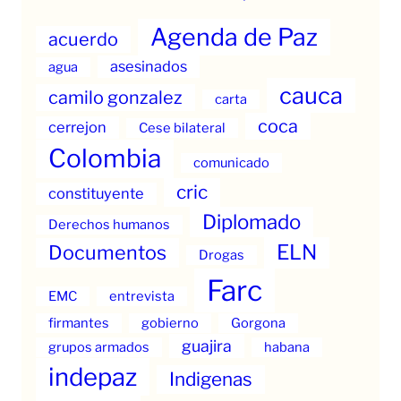
Agenda de Paz
acuerdo
asesinados
agua
cauca
camilo gonzalez
carta
coca
cerrejon
Cese bilateral
Colombia
comunicado
cric
constituyente
Diplomado
Derechos humanos
ELN
Documentos
Drogas
Farc
EMC
entrevista
firmantes
gobierno
Gorgona
guajira
grupos armados
habana
indepaz
Indigenas