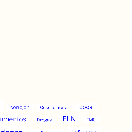
coca
cerrejon
Cese bilateral
ELN
umentos
Drogas
EMC