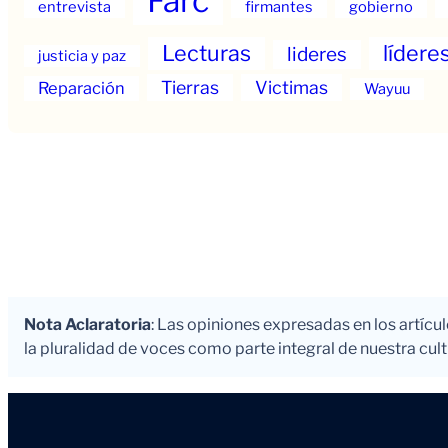
Farc
entrevista
firmantes
gobierno
Lecturas
lídere
lideres
justicia y paz
Tierras
Victimas
Reparación
Wayuu
Nota Aclaratoria
: Las opiniones expresadas en los artícu
la pluralidad de voces como parte integral de nuestra cultu