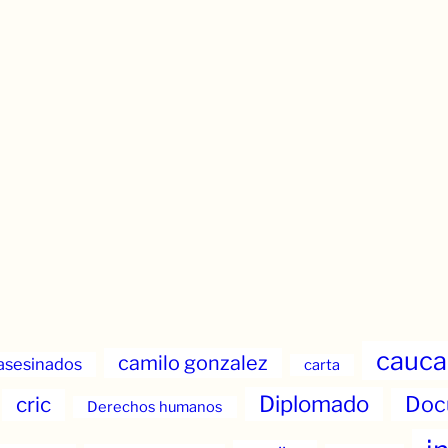
cauca
camilo gonzalez
asesinados
carta
Diplomado
Doc
cric
Derechos humanos