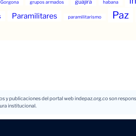
i
guajira
Gorgona
grupos armados
habana
Paz
Paramilitares
s
paramilitarismo
los y publicaciones del portal web indepaz.org.co son respons
ra institucional.