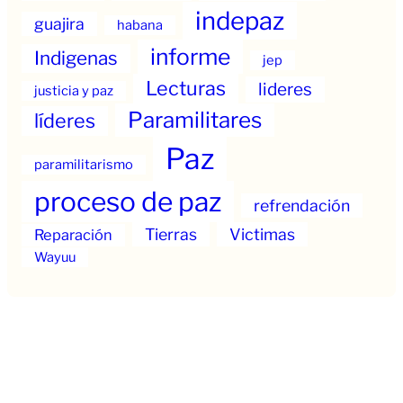
indepaz
guajira
habana
informe
Indigenas
jep
Lecturas
lideres
justicia y paz
Paramilitares
líderes
Paz
paramilitarismo
proceso de paz
refrendación
Tierras
Victimas
Reparación
Wayuu