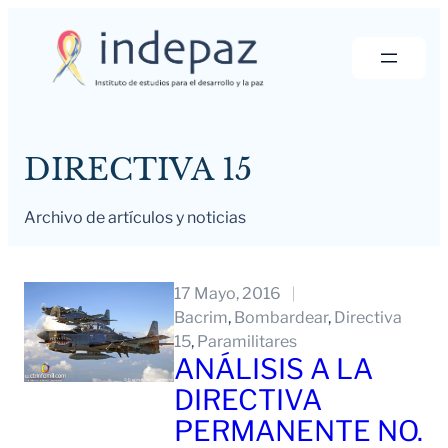
Saltar
al
contenido
DIRECTIVA 15
Archivo de artículos y noticias
17 Mayo, 2016
Bacrim
, 
Bombardear
, 
Directiva
15
, 
Paramilitares
ANÁLISIS A LA
DIRECTIVA
PERMANENTE NO.