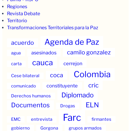
Regiones
Revista Debate
Territorio
Transformaciones Territoriales para la Paz
Agenda de Paz
acuerdo
camilo gonzalez
asesinados
agua
cauca
cerrejon
carta
Colombia
coca
Cese bilateral
cric
constituyente
comunicado
Diplomado
Derechos humanos
ELN
Documentos
Drogas
Farc
EMC
entrevista
firmantes
gobierno
Gorgona
grupos armados