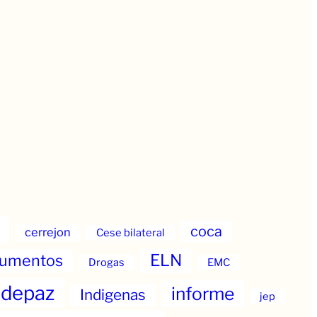
coca
cerrejon
Cese bilateral
ELN
umentos
Drogas
EMC
ndepaz
informe
Indigenas
jep