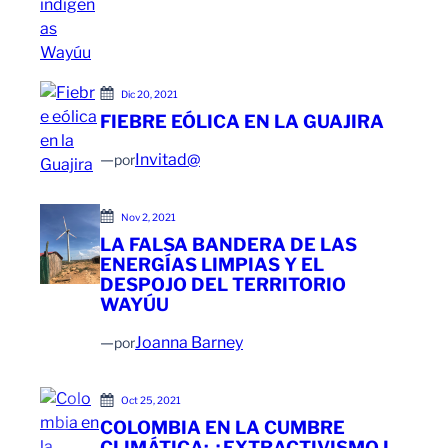
Dic 20, 2021
FIEBRE EÓLICA EN LA GUAJIRA
—
Invitad@
por
Nov 2, 2021
LA FALSA BANDERA DE LAS
ENERGÍAS LIMPIAS Y EL
DESPOJO DEL TERRITORIO
WAYÚU
—
Joanna Barney
por
Oct 25, 2021
COLOMBIA EN LA CUMBRE
CLIMÁTICA: ¿EXTRACTIVISMO I-