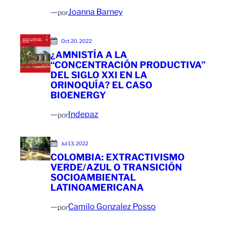
—
Joanna Barney
por
Oct 20, 2022
¿AMNISTÍA A LA
“CONCENTRACIÓN PRODUCTIVA”
DEL SIGLO XXI EN LA
ORINOQUÍA? EL CASO
BIOENERGY
—
Indepaz
por
Jul 13, 2022
COLOMBIA: EXTRACTIVISMO
VERDE/AZUL O TRANSICIÓN
SOCIOAMBIENTAL
LATINOAMERICANA
—
Camilo Gonzalez Posso
por