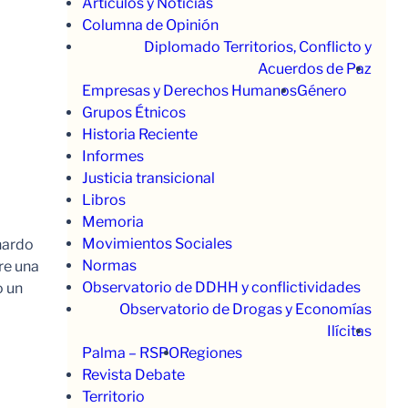
Artículos y Noticias
Columna de Opinión
Diplomado Territorios, Conflicto y
Acuerdos de Paz
Empresas y Derechos Humanos
Género
Grupos Étnicos
Historia Reciente
Informes
Justicia transicional
Libros
Memoria
Movimientos Sociales
nardo
Normas
re una
Observatorio de DDHH y conflictividades
o un
Observatorio de Drogas y Economías
Ilícitas
Palma – RSPO
Regiones
Revista Debate
Territorio