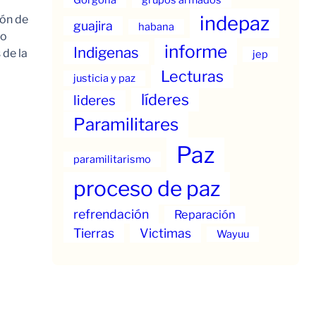
indepaz
ión de
guajira
habana
to
informe
Indigenas
 de la
jep
Lecturas
justicia y paz
líderes
lideres
Paramilitares
Paz
paramilitarismo
proceso de paz
refrendación
Reparación
Tierras
Victimas
Wayuu