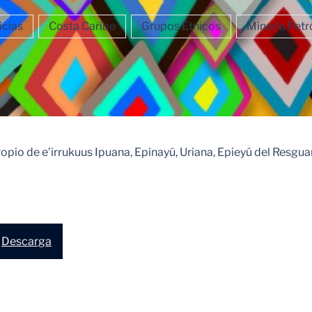
icias
Costa Caribe
Grupos Étnicos
Minería Petr
pio de e’irrukuus Ipuana, Epinayú, Uriana, Epieyú del Resgua
Descarga