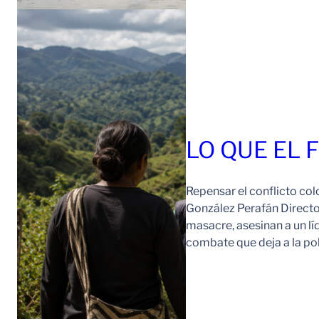
LO QUE EL 
Repensar el conflicto col
González Perafán Directo
masacre, asesinan a un lí
combate que deja a la po