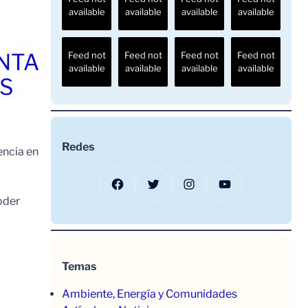
available
available
available
available
ENTA
Feed not
Feed not
Feed not
Feed not
available
available
available
available
OS
Redes
encia en
Facebook
Twitter
Instagram
YouTube
oder
Temas
Ambiente, Energía y Comunidades