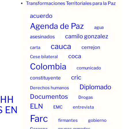
Transformaciones Territoriales para la Paz
acuerdo
Agenda de Paz
agua
camilo gonzalez
asesinados
cauca
cerrejon
carta
coca
Cese bilateral
Colombia
comunicado
cric
constituyente
Diplomado
Derechos humanos
Documentos
.HH
Drogas
ELN
S EN
EMC
entrevista
Farc
firmantes
gobierno
Gorgona
grupos armados