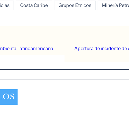
icias
Costa Caribe
Grupos Étnicos
Minería Petr
ambiental latinoamericana
Apertura de incidente de 
LOS