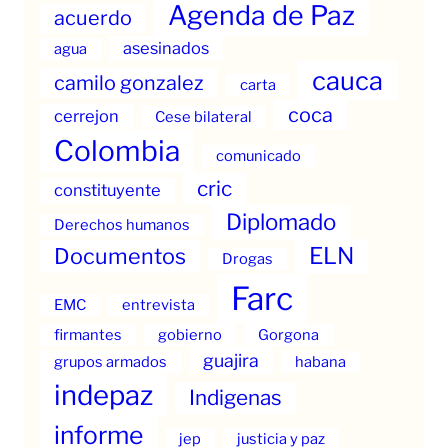
Agenda de Paz
acuerdo
asesinados
agua
cauca
camilo gonzalez
carta
coca
cerrejon
Cese bilateral
Colombia
comunicado
cric
constituyente
Diplomado
Derechos humanos
ELN
Documentos
Drogas
Farc
EMC
entrevista
firmantes
gobierno
Gorgona
guajira
grupos armados
habana
indepaz
Indigenas
informe
jep
justicia y paz