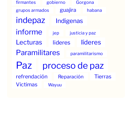
firmantes
gobierno
Gorgona
guajira
grupos armados
habana
indepaz
Indigenas
informe
jep
justicia y paz
Lecturas
líderes
lideres
Paramilitares
paramilitarismo
Paz
proceso de paz
refrendación
Tierras
Reparación
Victimas
Wayuu