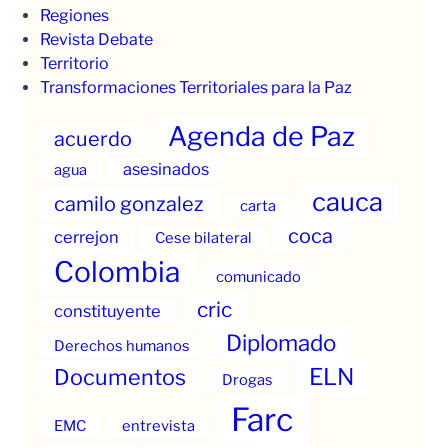
Regiones
Revista Debate
Territorio
Transformaciones Territoriales para la Paz
Agenda de Paz
acuerdo
asesinados
agua
cauca
camilo gonzalez
carta
coca
cerrejon
Cese bilateral
Colombia
comunicado
cric
constituyente
Diplomado
Derechos humanos
ELN
Documentos
Drogas
Farc
EMC
entrevista