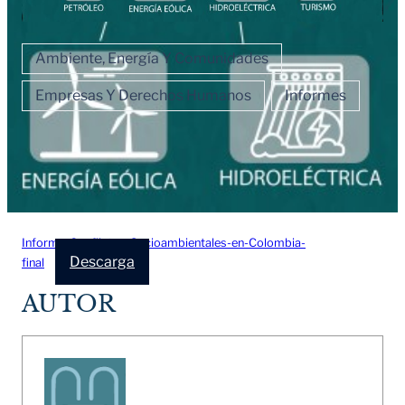
Ambiente, Energía Y Comunidades
Empresas Y Derechos Humanos
Informes
Informe-Conflictos-Socioambientales-en-Colombia-
Descarga
final
AUTOR