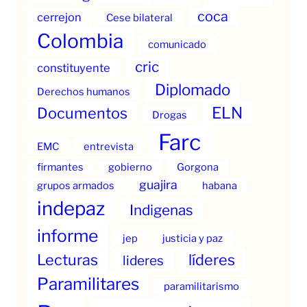
coca
cerrejon
Cese bilateral
Colombia
comunicado
cric
constituyente
Diplomado
Derechos humanos
ELN
Documentos
Drogas
Farc
EMC
entrevista
firmantes
gobierno
Gorgona
guajira
grupos armados
habana
indepaz
Indigenas
informe
jep
justicia y paz
Lecturas
líderes
lideres
Paramilitares
paramilitarismo